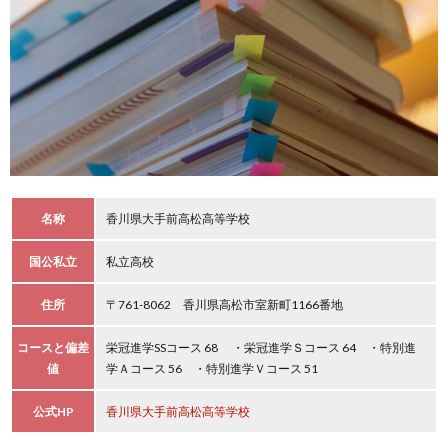
名称
香川県大手前高松高等学校
国公私立
私立高校
住所
〒761-8062 香川県高松市室新町1166番地
コースと偏差
栄冠進学SSコース 68 ・栄冠進学Ｓコース 64 ・特別進
値
学Ａコース 56 ・特別進学Ｖコース 51
公式HP
香川県大手前高松高等学校