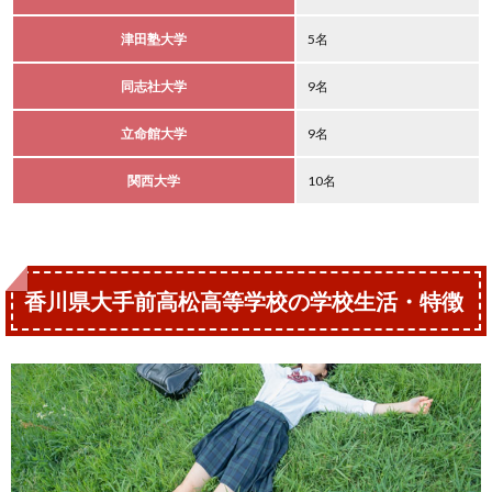
津田塾大学
5名
同志社大学
9名
立命館大学
9名
関西大学
10名
香川県大手前高松高等学校の学校生活・特徴