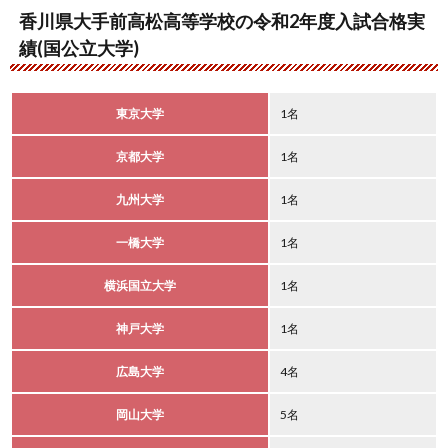
香川県大手前高松高等学校の令和2年度入試合格実
績(国公立大学)
東京大学
1名
京都大学
1名
九州大学
1名
一橋大学
1名
横浜国立大学
1名
神戸大学
1名
広島大学
4名
岡山大学
5名