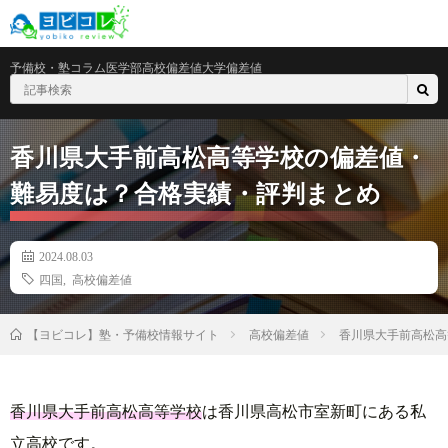
予備校・塾
コラム
医学部
高校偏差値
大学偏差値
香川県大手前高松高等学校の偏差値・
難易度は？合格実績・評判まとめ
2024.08.03
四国
,
高校偏差値
高校偏差値
香川県大手前高松高
【ヨビコレ】塾・予備校情報サイト
香川県大手前高松高等学校
は香川県高松市室新町にある私
立高校です。