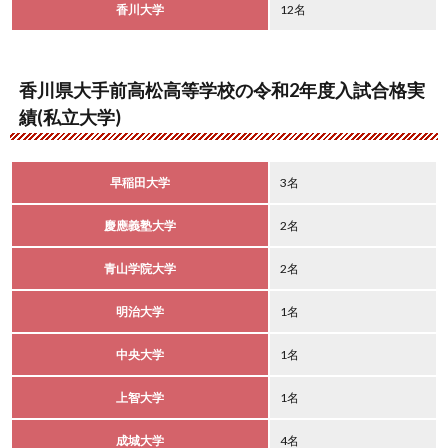
香川大学
12名
香川県大手前高松高等学校の令和2年度入試合格実
績(私立大学)
早稲田大学
3名
慶應義塾大学
2名
青山学院大学
2名
明治大学
1名
中央大学
1名
上智大学
1名
成城大学
4名