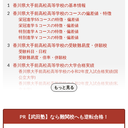
香川県大手前高松高等学校の基本情報
香川県大手前高松高等学校のコースの偏差値・特徴
栄冠進学SSコースの特徴・偏差値
栄冠進学Ｓコースの特徴・偏差値
特別進学Ａコースの特徴・偏差値
特別進学Ｖコースの特徴・偏差値
香川県大手前高松高等学校の受験難易度・併願校
受験科目・日程
受験難易度・倍率・併願校
香川県大手前高松高等学校の大学合格実績
香川県大手前高松高等学校の令和2年度入試合格実績(国
公立大学)
香川県大手前高松高等学校の令和2年度入試合格実績(私
もっと見る
立大学)
香川県大手前高松高等学校の学校生活・特徴
勉強・授業の特徴
学校生活・部活動・学校行事
評判・口コミ
PR【武田塾】なら難関校へも逆転合格！
香川県大手前高松高等学校の偏差値・特徴｜まとめ