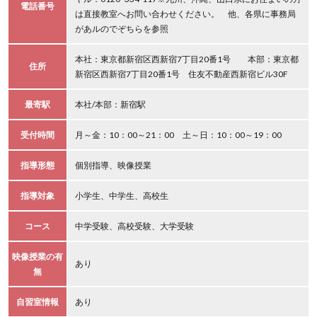
電話番号
は直接教室へお問い合わせください。 他、各県に事務局
があルのでぞちらを参照
本社：東京都新宿区西新宿7丁目20番1号 本部：東京都
住所
新宿区西新宿7丁目20番1号 住友不動産西新宿ビル30F
最寄駅
本社/本部：新宿駅
受付時間
月～金：10：00～21：00 土～日：10：00～19：00
指導形態
個別指導、映像授業
指導対象
小学生、中学生、高校生
コース
中学受験、高校受験、大学受験
映像授業の有
あり
無
自習室情報
あり