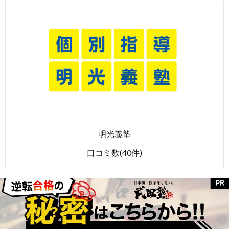
明光義塾
口コミ数(40件)