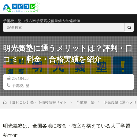
予備校・塾
コラム
医学部
高校偏差値
大学偏差値
明光義塾に通うメリットは？評判・口
コミ・料金・合格実績を紹介
2024.04.26
予備校
,
塾
予備校・塾
明光義塾に通うメリ
【ヨビコレ】塾・予備校情報サイト
明光義塾は、全国各地に校舎・教室を構えている大手学習
塾です。