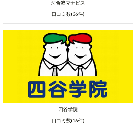
河合塾マナビス
口コミ数(36件)
四谷学院
口コミ数(16件)