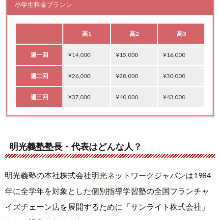
小学生料金プランン
高1
高2
高3
週一回
¥14,000
¥15,000
¥16,000
週二回
¥26,000
¥28,000
¥30,000
週三回
¥37,000
¥40,000
¥43,000
小1～4
中1～2
小5
中3
小6
明光義塾塾長・代表はどんな人？
週一回 90分
週一回
¥13,000
¥10,000
¥11,000
¥14,000
¥12,000
週一回 45分
週二回
¥24,000
¥6,000
¥6,000
¥26,000
¥6,000
明光義塾の本社株式会社明光ネットワークジャパンは1984
年に全学年を対象とした個別指導学習塾の全国フランチャ
週二回 90分
週三回
¥34,000
¥19,000
¥20,000
¥37,000
¥22,000
イズチェーン店を展開するために「サンライト株式会社」
週二回 45分
¥12,000
¥12,000
¥12,000