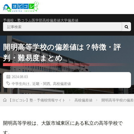
予備校・塾
コラム
医学部
高校偏差値
大学偏差値
開明高等学校の偏差値は？特徴・評
判・難易度まとめ
2024.08.03
中学生向け
,
近畿・関西
,
高校偏差値
高校偏差値
開明高等学校の偏差
【ヨビコレ】塾・予備校情報サイト
開明高等学校は、大阪市城東区にある私立の高等学校で
す。