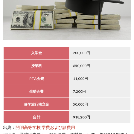
入学金
200,000円
授業料
650,000円
PTA会費
11,000円
生徒会費
7,200円
修学旅行積立金
50,000円
合 計
918,200円
出典：
開明高等学校 学費および諸費用