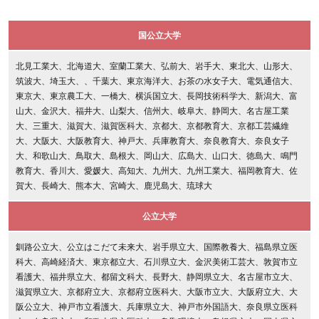
国公立大学
北見工業大、北海道大、室蘭工業大、弘前大、岩手大、東北大、山形大、
筑波大、埼玉大、、千葉大、東京海洋大、お茶の水女子大、電気通信大、
東京大、東京農工大、一橋大、横浜国立大、長岡技術科学大、新潟大、富
山大、金沢大、福井大、山梨大、信州大、岐阜大、静岡大、名古屋工業
大、三重大、滋賀大、滋賀医科大、京都大、京都教育大、京都工芸繊維
大、大阪大、大阪教育大、神戸大、兵庫教育大、奈良教育大、奈良女子
大、和歌山大、鳥取大、島根大、岡山大、広島大、山口大、徳島大、鳴門
教育大、香川大、愛媛大、高知大、九州大、九州工業大、福岡教育大、佐
賀大、長崎大、熊本大、宮崎大、鹿児島大、琉球大
公立大学
釧路公立大、公立はこだて未来大、岩手県立大、国際教養大、福島県立医
科大、高崎経済大、東京都立大、石川県立大、金沢美術工芸大、敦賀市立
看護大、福井県立大、都留文科大、長野大、静岡県立大、名古屋市立大、
滋賀県立大、京都府立大、京都府立医科大、大阪市立大、大阪府立大、大
阪公立大、神戸市立看護大、兵庫県立大、神戸市外国語大、奈良県立医科