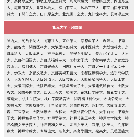
大、奈良県立大、和歌山県立医科大、鳥取環境大、島根県立大、岡山県立
大、尾道市立大、県立広島大、福山市立大、広島市立大、市立山口東京理
科大、下関市立大、山口県立大、北九州市立大、九州歯科大、長崎県立大
私立大学（関西圏）
関西大、関西学院大、同志社大、立命館大、京都産業大、近畿大、甲南
大、龍谷大、関西医科大、大阪医科薬科大、兵庫医科大、大阪歯科大、京
都薬科大、大阪薬科大、神戸薬科大、平安女学院大、長浜バイオ大、大谷
大、京都外国語大、京都先端科学大、京都女子大、京都精華大、京都造形
芸術大、京都橘大、京都光華大、同志社女子大、京都ノートルダム女子
大、佛教大、京都文教大、京都美術工芸大、京都医療科学大、追手門学院
大、大阪学院大、大阪経済大、大阪芸術大、大阪経済法科大、大阪工業
大、大阪国際大、大阪産業大、大阪樟蔭女子大、大阪電気通信大、大阪大
谷大、関西外国語大、四天王寺大、摂南大、帝塚山学院大、梅花女子大、
阪南大 、桃山学院大、桃山学院教育大、関西福祉科学大、太成学院大、大
阪観光大、大阪成蹊大、千里金蘭大、関西医療大、藍野大、大阪青山大、
森ノ宮医療大、大阪物療大、大和大、大阪信愛学院大、大手前大、甲南女
子大、神戸海星女子大、神戸学院大、神戸芸術工科大、神戸女学院大、神
戸松蔭女子学院大、神戸親和女子大、園田女子大、武庫川女子大、兵庫医
療大、神戸常盤大、帝塚山大、奈良大、奈良学園大、畿央大、天理医療大