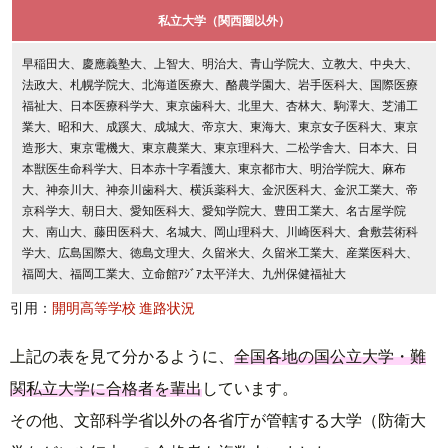
私立大学（関西圏以外）
早稲田大、慶應義塾大、上智大、明治大、青山学院大、立教大、中央大、
法政大、札幌学院大、北海道医療大、酪農学園大、岩手医科大、国際医療
福祉大、日本医療科学大、東京歯科大、北里大、杏林大、駒澤大、芝浦工
業大、昭和大、成蹊大、成城大、帝京大、東海大、東京女子医科大、東京
造形大、東京電機大、東京農業大、東京理科大、二松学舎大、日本大、日
本獣医生命科学大、日本赤十字看護大、東京都市大、明治学院大、麻布
大、神奈川大、神奈川歯科大、横浜薬科大、金沢医科大、金沢工業大、帝
京科学大、朝日大、愛知医科大、愛知学院大、豊田工業大、名古屋学院
大、南山大、藤田医科大、名城大、岡山理科大、川崎医科大、倉敷芸術科
学大、広島国際大、徳島文理大、久留米大、久留米工業大、産業医科大、
福岡大、福岡工業大、立命館ｱｼﾞｱ太平洋大、九州保健福祉大
引用：
開明高等学校 進路状況
上記の表を見て分かるように、
全国各地の国公立大学・難
関私立大学に合格者を輩出
しています。
その他、文部科学省以外の各省庁が管轄する大学（防衛大