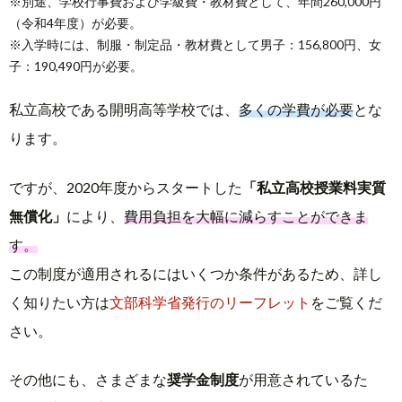
※別途、学校行事費および学級費・教材費として、年間260,000円
（令和4年度）が必要。
※入学時には、制服・制定品・教材費として男子：156,800円、女
子：190,490円が必要。
私立高校である開明高等学校では、
多くの学費が必要
とな
ります。
ですが、2020年度からスタートした
「私立高校授業料実質
無償化」
により、
費用負担を大幅に減らすことができま
す。
この制度が適用されるにはいくつか条件があるため、詳し
く知りたい方は
文部科学省発行のリーフレット
をご覧くだ
さい。
その他にも、さまざまな
奨学金制度
が用意されているた