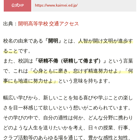
公式HP
https://www.kaimei.ed.jp/
出典：
開明高等学校 交通アクセス
校名の由来である
「開明」
とは、
人智が開け文明が進歩す
ること
です。
また、校訓は
「研精不倦（研精して倦まず）」
という言葉
で、これは
「心身ともに磨き、怠けず精進努力せよ」「何
事にも地道に努力せよ」
という意味を持ちます。
幅広い学びから、新しいことを知る喜びや学ぶことの楽し
さを目一杯感じて欲しいという想いがこめられています。
その学びの中で、自分の適性は何か、どんな分野に携わり
どのような人生を送りたいかを考え、日々の授業、行事、
クラブ活動等のあらゆる場を通じて、豊かな感性と知性、