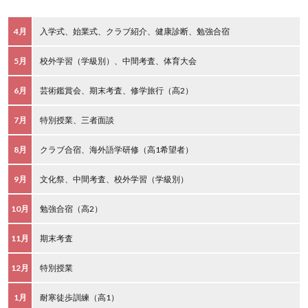
4月
入学式、始業式、クラブ紹介、健康診断、勉強合宿
5月
校外学習（学級別）、中間考査、体育大会
6月
芸術鑑賞会、期末考査、修学旅行（高2）
7月
特別授業、三者面談
8月
クラブ合宿、海外語学研修（高1希望者）
9月
文化祭、中間考査、校外学習（学級別）
10月
勉強合宿（高2）
11月
期末考査
12月
特別授業
1月
耐寒徒歩訓練（高1）