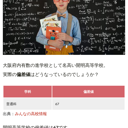
大阪府内有数の進学校として名高い開明高等学校。
実際の
偏差値
はどうなっているのでしょうか？
学科
偏差値
普通科
67
出典：
みんなの高校情報
開明高等学校の
偏差値は
67
です。