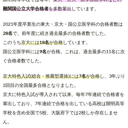
難関国公立大学合格者
を多数輩出
しています。
2021年度卒業生の東大・京大・国公立医学科の合格者数は
28名
で、前年度に続き過去最多の合格者数でした。
このうち
京大には
18名
が合格
しています。
国公立医学科には
9名
が合格。これは、過去最多の11名に次
ぐ合格者数でした。
京大特色入試(総合・推薦型選抜)には
7名
が合格
し、3年ぶり
2回目の全国最多合格となりました。
京大に特色入試が導入されて以来、毎年7年連続で合格者を
輩出しており、7年連続で合格を出している高校は開明高等
学校を含め全国で5校、大阪府下では2校しか存在しませ
ん。