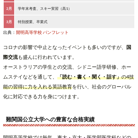
2月
学年末考査、スキー実習（高1）
3月
特別授業、卒業式
出典：
開明高等学校 パンフレット
コロナの影響で中止となったイベントも多いのですが、
国
際交流
も盛んに行われています。
オーストラリアの学生との交流、シドニー語学研修、ホー
ムステイなどを通して、
「読む・書く・聞く・話す」
の4技
能の習得に力を入れる英語教育
を行い、社会のグローバル
化に対応できる力を身につけます。
難関国公立大学への豊富な合格実績
開明高等学校では毎年、
東大・京大・医学部医学科などの