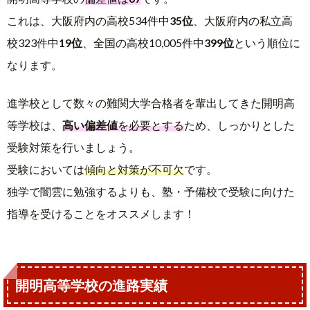
これは、大阪府内の高校534件中
35位
、大阪府内の私立高
校323件中
19位
、全国の高校10,005件中
399位
という順位に
なります。
進学校として数々の難関大学合格者を輩出してきた開明高
等学校は、
高い偏差値
を必要とする
ため、しっかりとした
受験対策を行いましょう。
受験においては
傾向と対策が不可欠
です。
独学で闇雲に勉強するよりも、塾・予備校で受験に向けた
指導を受けることをオススメします！
開明高等学校の進路実績