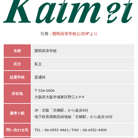
引用：
開明高等学校公式HPより
名称
開明高等学校
区分
私立
設置学科
普通科
〒536-0006
所在地
大阪府大阪市城東区野江1-9-9
JR・京阪「京橋駅」から徒歩8分
最寄り駅
地下鉄長堀鶴見緑地線「京橋駅」から徒歩10分
問い合わせ先
TEL：06-6932-4461／FAX：06-6932-4400