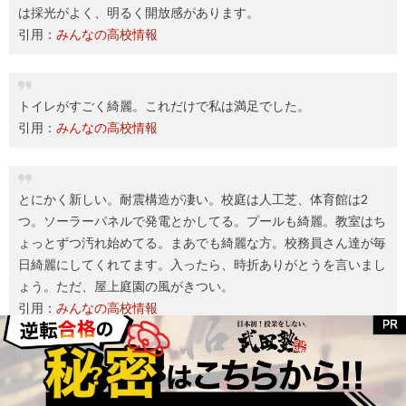
は採光がよく、明るく開放感があります。
引用：
みんなの高校情報
トイレがすごく綺麗。これだけで私は満足でした。
引用：
みんなの高校情報
とにかく新しい。耐震構造が凄い。校庭は人工芝、体育館は2
つ。ソーラーパネルで発電とかしてる。プールも綺麗。教室はち
ょっとずつ汚れ始めてる。まあでも綺麗な方。校務員さん達が毎
日綺麗にしてくれてます。入ったら、時折ありがとうを言いまし
ょう。ただ、屋上庭園の風がきつい。
引用：
みんなの高校情報
施設・設備については先ほどもご紹介しましたが、2014年
に建てられた新校舎のため、
新しく綺麗で最新の設備が整