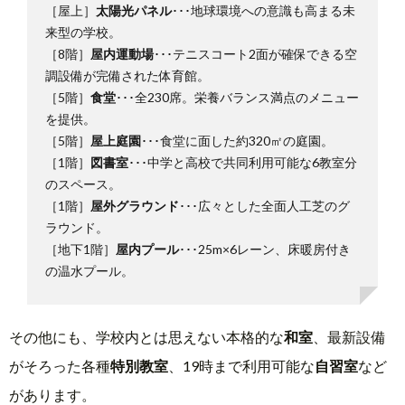
［屋上］
太陽光パネル
･･･地球環境への意識も高まる未
来型の学校。
［8階］
屋内運動場
･･･テニスコート2面が確保できる空
調設備が完備された体育館。
［5階］
食堂
･･･全230席。栄養バランス満点のメニュー
を提供。
［5階］
屋上庭園
･･･食堂に面した約320㎡の庭園。
［1階］
図書室
･･･中学と高校で共同利用可能な6教室分
のスペース。
［1階］
屋外グラウンド
･･･広々とした全面人工芝のグ
ラウンド。
［地下1階］
屋内プール
･･･25m×6レーン、床暖房付き
の温水プール。
その他にも、学校内とは思えない本格的な
和室
、最新設備
がそろった各種
特別教室
、19時まで利用可能な
自習室
など
があります。