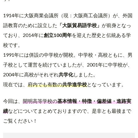
1914年に大阪商業会議所（現：大阪商工会議所）が、外国
語教育のために設立した
「大阪貿易語学校」
が前身となっ
ており、2014年に
創立100周年
を迎えた歴史と伝統ある学
校です。
1991年には併設の中学校が開校。中学校・高校ともに、男
子校として運営を続けていましたが、2001年に中学校が、
2004年に高校がそれぞれ
共学化
しました。
現在では、
府内でも有数の
共学進学校
となっています。
今回は、
開明高等学校の
基本情報・特徴・偏差値・進路実
績
などについてまとめておりますので、是非とも最後まで
ご覧ください！