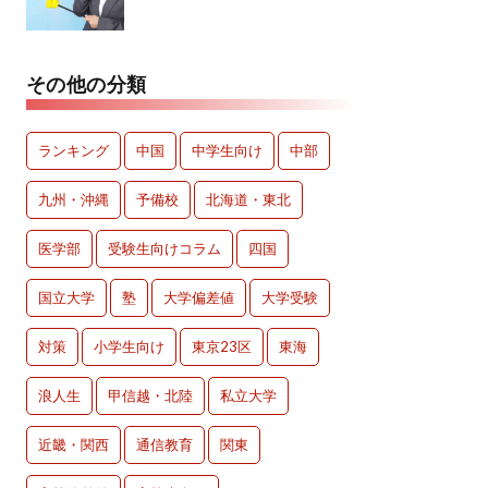
その他の分類
ランキング
中国
中学生向け
中部
九州・沖縄
予備校
北海道・東北
医学部
受験生向けコラム
四国
国立大学
塾
大学偏差値
大学受験
対策
小学生向け
東京23区
東海
浪人生
甲信越・北陸
私立大学
近畿・関西
通信教育
関東