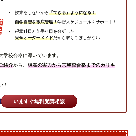
授業をしないから
『できる』ようになる！
自学自習を徹底管理！
学習スケジュールをサポート！
得意科目と苦手科目を分析した
完全オーダーメイド
だから取りこぼしがない！
大学校合格に導いています。
ご紹介
から、
現在の実力から志望校合格までのカリキ
い！
いますぐ無料受講相談