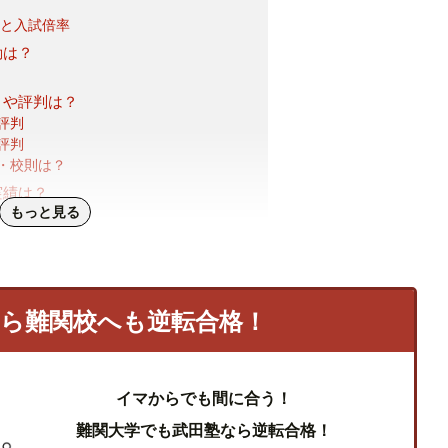
数と入試倍率
動は？
ミや評判は？
評判
評判
・校則は？
実績は？
もっと見る
め
なら難関校へも逆転合格！
イマからでも間に合う！
難関大学でも武田塾なら逆転合格！