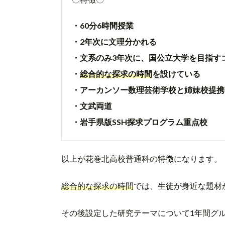
・60分6時間授業
・2年次に文理分かれる
・文系のみ3年次に、国公立大学を目指す
・
総合的な探求の時間
を設けている
・アーカンソー数理芸術学校と姉妹校提携
・文武両道
・岩手県版SSH探求プログラム重点校
以上が花巻北高校普通科の特徴になります。
総合的な探求の時間
では、生徒が身近な題材
その後設定した研究テーマについて1年間グ