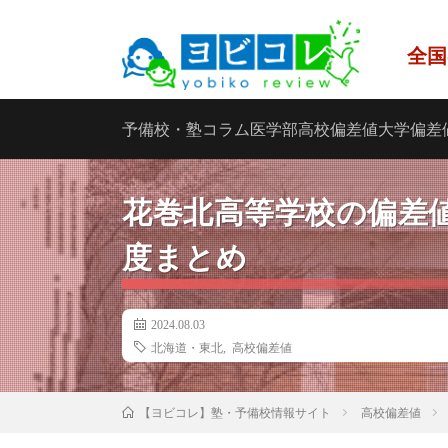
全国
予備校・塾
コラム
医学部
高校偏差値
大学偏差
花巻北高等学校の偏差
度まとめ
2024.08.03
北海道・東北
,
高校偏差値
高校偏差値
【ヨビコレ】塾・予備校情報サイト