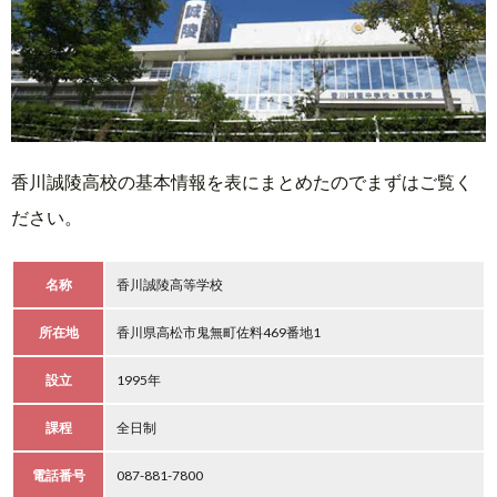
香川誠陵高校の基本情報を表にまとめたのでまずはご覧く
ださい。
名称
香川誠陵高等学校
所在地
香川県高松市鬼無町佐料469番地1
設立
1995年
課程
全日制
電話番号
087-881-7800