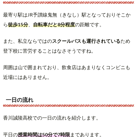
最寄り駅はJR予讃線鬼無（きなし）駅となっておりそこか
ら
徒歩15分
、
自転車だと8分程度
の距離です。
また、私立ならではの
スクールバスも運行されている
ため
登下校に苦労することはなさそうですね。
周囲は山で囲まれており、飲食店はあまりなくコンビニも
近場にはありません。
一日の流れ
香川誠陵高校での一日の流れを紹介します。
平日の
授業時間は50分で7時限
まであります。