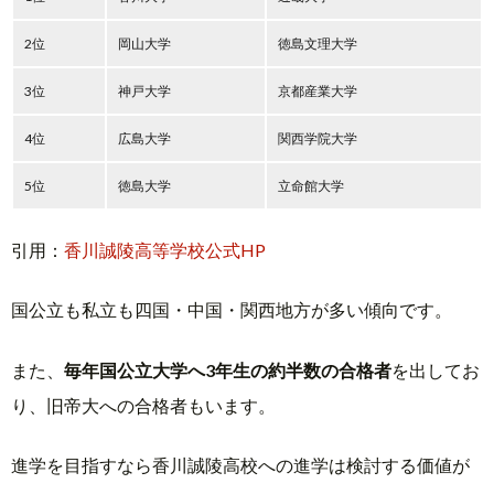
2位
岡山大学
徳島文理大学
3位
神戸大学
京都産業大学
4位
広島大学
関西学院大学
5位
徳島大学
立命館大学
引用：
香川誠陵高等学校公式HP
国公立も私立も四国・中国・関西地方が多い傾向です。
また、
毎年国公立大学へ3年生の約半数の合格者
を出してお
り、旧帝大への合格者もいます。
進学を目指すなら香川誠陵高校への進学は検討する価値が