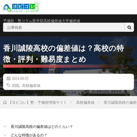
予備校・塾
コラム
医学部
高校偏差値
大学偏差値
香川誠陵高校の偏差値は？高校の特
徴・評判・難易度まとめ
2024.08.03
四国
,
高校偏差値
高校偏差値
香川誠陵高校の偏差
【ヨビコレ】塾・予備校情報サイト
香川誠陵高校の偏差値はどのくらい？
どんな特徴があるの？