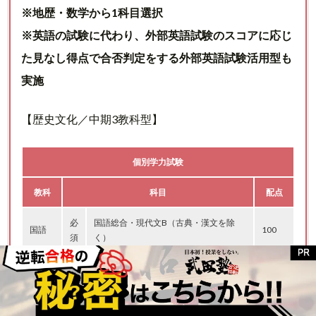
※地歴・数学から1科目選択
※英語の試験に代わり、外部英語試験のスコアに応じ
た見なし得点で合否判定をする外部英語試験活用型も
実施
【歴史文化／中期3教科型】
個別学力試験
教科
科目
配点
必
国語総合・現代文B（古典・漢文を除
国語
100
須
く）
外国
必
コミュ英Ⅰ・コミュ英Ⅱ・コミュ英Ⅲ・
100
語
須
英語表現Ⅰ・英語表現Ⅱ
選