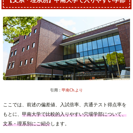
科 (共テ利用)
(共テ利用)
科(共テ利用)
能情報
マネジメント
フロンティア
47.5
71%
2.8倍
併用前期3教
創造｜マネジ
サイエンス｜
経済｜経済
科(共テ利用)
メント創造
生命化学
―
45.0
63%
48%
2.7倍
1.1倍
理工｜生物
併用前期2教
法｜法
経営｜経営
50.0
78%
3.1倍
前期バランス
併用前期3教
前期(共テ利
科 (共テ利用)
併用前期3教
併用前期2教
―
50.0
50.0
70%
74%
77%
3.6倍
2.8倍
3.7倍
型(共テ利用)
科(共テ利用)
用)
科(共テ利用)
科(共テ利用)
知能情報｜知
能情報
経済｜経済
47.5
75%
3.0倍
47.5
―
2.8倍
併用前期2教
マネジメント
フロンティア
理工｜生物
前期3教科
法｜法
経営｜経営
50.0
―
3.2倍
科(共テ利用)
創造｜マネジ
サイエンス｜
併用前期3教
併用前期2教
前期3教科
47.5
50.0
57%
70%
2.1倍
2.7倍
メント創造
生命化学
50.0
47.5
63%
48%
1.8倍
1.1倍
科 (共テ利用)
科(共テ利用)
経済｜経済
50.0
―
3.7倍
併用前期3教
併用前期2教
知能情報｜知
前期2教科
経営｜経営
50.0
―
3.9倍
科(共テ利用)
科(共テ利用)
能情報
45.0
―
1.9倍
理工｜機能分
法｜法
前期2教科
47.5
―
2.7倍
前期3教科
子化学
前期3教科
経済｜経済
―
70%
3.0倍
50.0
―
―
マネジメント
フロンティア
前期(共テ利
中期3教科
経営｜経営
50.0
―
―
創造｜マネジ
サイエンス｜
用)
知能情報｜知
法｜法
中期3教科
42.5
―
1.3倍
47.5
―
2.7
引用：
甲南Ch.より
メント創造
生命化学
50.0
63%
1.8倍
能情報
47.5
―
2.1倍
前期2教科
併用前期2教
前期3教科
前期2教科
理工｜機能分
ここでは、前述の偏差値、入試倍率、共通テスト得点率を
科(共テ利用)
子化学
法｜法
45.0
54%
1.3倍
47.5
―
―
フロンティア
併用前期3教
知能情報｜知
中期3教科
もとに、
甲南大学で比較的入りやすい穴場学部について、
マネジメント
サイエンス｜
科 (共テ利用)
能情報
47.5
―
42.5
―
1.3倍
文系・理系別にご紹介
します。
創造｜マネジ
生命化学
中期3教科
47.5
―
1.8倍
メント創造
前期2教科
理工｜物理