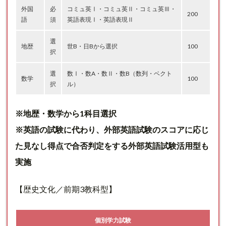
外国
必
コミュ英Ⅰ・コミュ英Ⅱ・コミュ英Ⅲ・
200
語
須
英語表現Ⅰ・英語表現Ⅱ
選
地歴
世B・日Bから選択
100
択
選
数Ⅰ・数A・数Ⅱ・数B（数列・ベクト
数学
100
択
ル）
※地歴・数学から1科目選択
※英語の試験に代わり、外部英語試験のスコアに応じ
た見なし得点で合否判定をする外部英語試験活用型も
実施
【歴史文化／前期3教科型】
個別学力試験