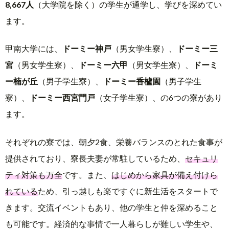
8,667人
（大学院を除く）の学生が通学し、学びを深めてい
ます。
甲南大学には、
ドーミー神戸
（男女学生寮）、
ドーミー三
宮
（男女学生寮）、
ドーミー六甲
（男女学生寮）、
ドーミ
ー楠が丘
（男子学生寮）、
ドーミー香櫨園
（男子学生
寮）、
ドーミー西宮門戸
（女子学生寮）、の6つの寮があり
ます。
それぞれの寮では、朝夕2食、栄養バランスのとれた食事が
提供されており、寮長夫妻が常駐しているため、
セキュリ
ティ対策も万全
です。また、
はじめから家具が備え付けら
れている
ため、引っ越しも楽ですぐに新生活をスタートで
きます。交流イベントもあり、他の学生と仲を深めること
も可能です。経済的な事情で一人暮らしが難しい学生や、