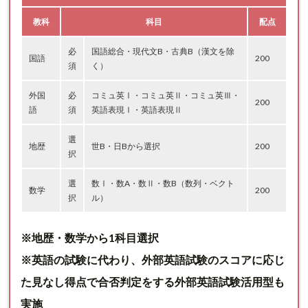
教科
科目
配点
必
国語総合・現代文B・古典B（漢文を除
国語
200
須
く）
外国
必
コミュ英Ⅰ・コミュ英Ⅱ・コミュ英Ⅲ・
200
語
須
英語表現Ⅰ・英語表現Ⅱ
選
地歴
世B・日Bから選択
200
択
選
数Ⅰ・数A・数Ⅱ・数B（数列・ベクト
数学
200
択
ル）
※地歴・数学から1科目選択
※英語の試験に代わり、外部英語試験のスコアに応じ
た見なし得点で合否判定をする外部英語試験活用型も
実施