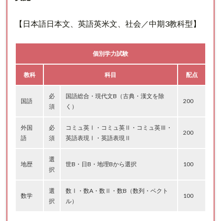
【日本語日本文、英語英米文、社会／中期3教科型】
個別学力試験
教科
科目
配点
必
国語総合・現代文B（古典・漢文を除
国語
200
須
く）
外国
必
コミュ英Ⅰ・コミュ英Ⅱ・コミュ英Ⅲ・
200
語
須
英語表現Ⅰ・英語表現Ⅱ
選
地歴
世B・日B・地理Bから選択
100
択
選
数Ⅰ・数A・数Ⅱ・数B（数列・ベクト
数学
100
択
ル）