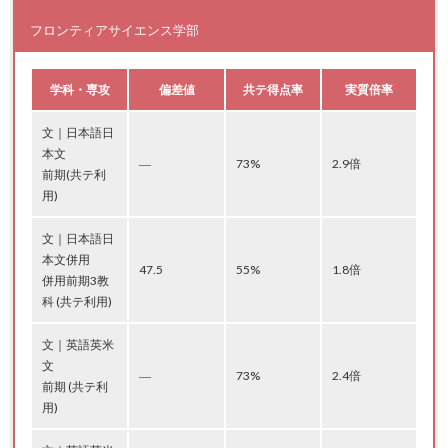
フロンティアサイエンス学部
学科・専攻
偏差値
共テ得点率
実質倍率
文｜日本語日
本文
―
73%
2.9倍
前期(共テ利
用)
文｜日本語日
本文併用
47.5
55%
1.8倍
併用前期3教
科 (共テ利用)
文｜英語英米
文
―
73%
2.4倍
前期 (共テ利
用)