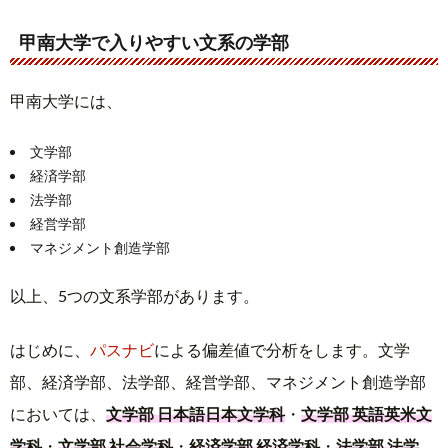
45.0
―
2.0倍
前期3教科
前期3教科
フロンティア
甲南大学で入りやすい文系の学部
マネジメント
サイエンス｜
理工｜物理
42.5
―
―
47.5
―
―
創造｜マネジ
生命化学
中期3教科
47.5
―
2.1倍
メント創造
中期3教科
甲南大学には、
前期2教科
理工｜生物
47.5
―
1.9倍
前期3教科
文学部
マネジメント
経済学部
創造｜マネジ
理工｜生物
47.5
―
―
47.5
―
―
法学部
メント創造
中期3教科
経営学部
中期3教科
マネジメント創造学部
理工｜機能分
子化学
45.0
―
1.9倍
前期3教科
以上、5つの文系学部があります。
理工｜機能分
はじめに、
パスナビ
による偏差値で分析をします。文学
子化学
45.0
―
―
中期3教科
部、経済学部、法学部、経営学部、マネジメント創造学部
においては、
文学部 日本語日本文学科
・
文学部 英語英米文
学科
・
文学部 社会学科
・
経済学部 経済学科
・
法学部 法学