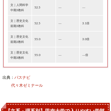
文｜人間科学
52.5
―
―
中期3教科
文｜歴史文化
52.5
―
3.1倍
前期3教科
文｜歴史文化
55.0
―
3.0倍
前期2教科
文｜歴史文化
55.0
―
―倍
中期3教科
学科・専攻
学科・専攻
学科・専攻
学科・専攻
学科・専攻
学科・専攻
学科・専攻
偏差値
偏差値
偏差値
偏差値
偏差値
偏差値
偏差値
共テ得点率
共テ得点率
共テ得点率
共テ得点率
共テ得点率
共テ得点率
共テ得点率
実質倍率
実質倍率
実質倍率
実質倍率
実質倍率
実質倍率
実質倍率
出典：
パスナビ
理工｜物理
経済｜経済 前
法｜法
経営｜経営
知能情報｜知
マネジメント
フロンティア
代々木ゼミナール
―
71%
3.1倍
前期(共テ利
期(共テ利用)
前期3科目型
前期(共テ利
能情報
創造｜マネジ
サイエンス｜
―
―
―
72%
70%
71%
3.5倍
2.0倍
3.7倍
―
66%
2.4倍
用)
(共テ利用)
用)
前期(共テ利
メント創造
生命化学
―
―
66%
56%
2.1倍
1.4倍
用)
前期英語重視
前期(共テ利
経済｜経済
型(共テ利用)
用)
理工｜物理
併用前期3教
法｜法
経営｜経営
47.5
68%
3.1倍
併用前期3教
科 (共テ利用)
前期4科目型
併用前期3教
知能情報｜知
47.5
―
50.0
65%
70%
64%
2.2倍
1.6倍
3.1倍
【文系・理系別】甲南大学で入りやすい学部