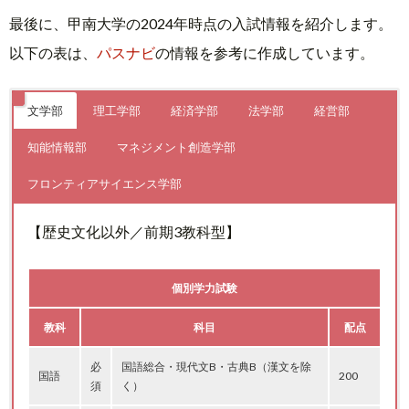
最後に、甲南大学の2024年時点の入試情報を紹介します。
以下の表は、
パスナビ
の情報を参考に作成しています。
文学部
理工学部
経済学部
法学部
経営部
知能情報部
マネジメント創造学部
フロンティアサイエンス学部
【歴史文化以外／前期3教科型】
個別学力試験
教科
科目
配点
必
国語総合・現代文B・古典B（漢文を除
国語
200
須
く）