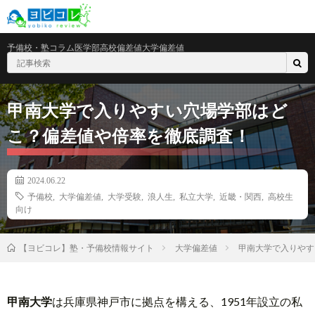
予備校・塾
コラム
医学部
高校偏差値
大学偏差値
甲南大学で入りやすい穴場学部はど
こ？偏差値や倍率を徹底調査！
2024.06.22
予備校
,
大学偏差値
,
大学受験
,
浪人生
,
私立大学
,
近畿・関西
,
高校生
向け
大学偏差値
甲南大学で入りやす
【ヨビコレ】塾・予備校情報サイト
甲南大学
は兵庫県神戸市に拠点を構える、1951年設立の私