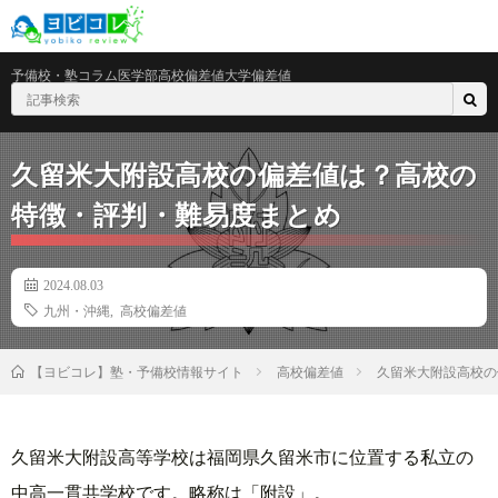
予備校・塾
コラム
医学部
高校偏差値
大学偏差値
久留米大附設高校の偏差値は？高校の
特徴・評判・難易度まとめ
2024.08.03
九州・沖縄
,
高校偏差値
高校偏差値
久留米大附設高校の
【ヨビコレ】塾・予備校情報サイト
久留米大附設高等学校は福岡県久留米市に位置する私立の
中高一貫共学校です。略称は「附設」。