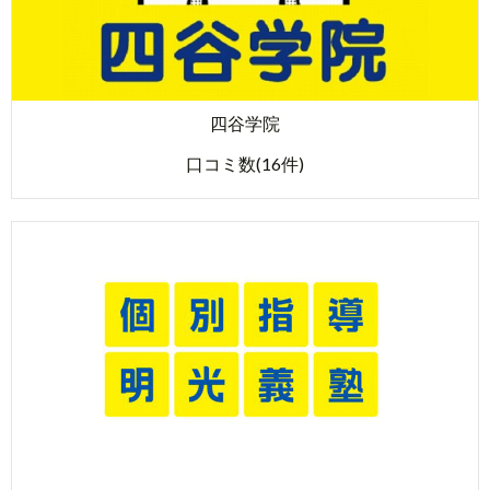
四谷学院
口コミ数(16件)