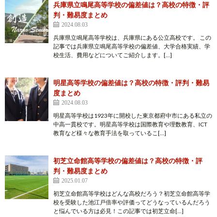
兵庫県立鳴尾高等学校の偏差値は？高校の特徴・評
判・難易度まとめ
2024.08.03
兵庫県立鳴尾高等学校は、兵庫県にある公立高校です。 この
記事では兵庫県立鳴尾高等学校の偏差値、大学合格実績、学
校生活、費用などについてご紹介します。[…]
明星高等学校の偏差値は？高校の特徴・評判・難易
度まとめ
2024.08.03
明星高等学校は1923年に開校した東京都府中市にある私立の
中高一貫校です。明星高等学校は国際教育や理数教育、ICT
教育など様々な教育手法を取っているこ[…]
初芝立命館高等学校の偏差値は？高校の特徴・評
判・難易度まとめ
2025.01.07
初芝立命館高等学校はどんな高校だろう？初芝立命館高等学
校を受験した池江戸倍率や評価ってどうなっているんだろう
と悩んでいる方は必見！この記事では初芝立命[…]