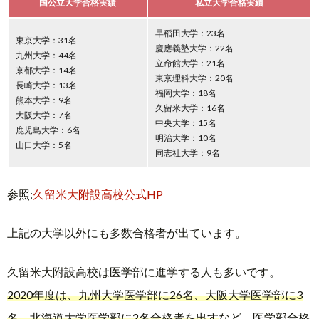
国公立大学合格実績
私立大学合格実績
早稲田大学：23名
東京大学：31名
慶應義塾大学：22名
九州大学：44名
立命館大学：21名
京都大学：14名
東京理科大学：20名
長崎大学：13名
福岡大学：18名
熊本大学：9名
久留米大学：16名
大阪大学：7名
中央大学：15名
鹿児島大学：6名
明治大学：10名
山口大学：5名
同志社大学：9名
参照:
久留米大附設高校公式HP
上記の大学以外にも多数合格者が出ています。
久留米大附設高校は医学部に進学する人も多いです。
2020年度は、九州大学医学部に26名、大阪大学医学部に3
名、北海道大学医学部に2名合格者を出す
など、医学部合格