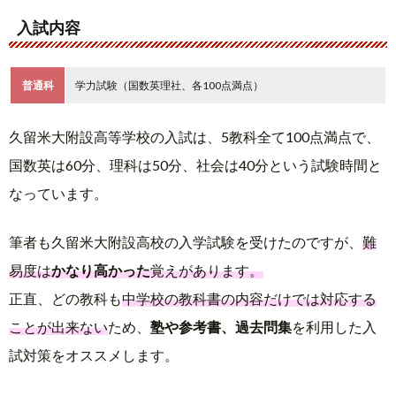
入試内容
普通科
学力試験（国数英理社、各100点満点）
久留米大附設高等学校の入試は、5教科全て100点満点で、
国数英は60分、理科は50分、社会は40分という試験時間と
なっています。
筆者も久留米大附設高校の入学試験を受けたのですが、
難
易度は
かなり高かった
覚えがあります。
正直、どの教科も
中学校の教科書の内容だけでは対応する
ことが出来ない
ため、
塾や参考書、過去問集
を利用した入
試対策をオススメします。