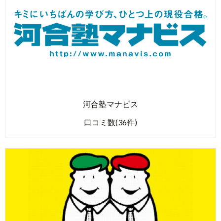
河合塾マナビス
口コミ数(36件)