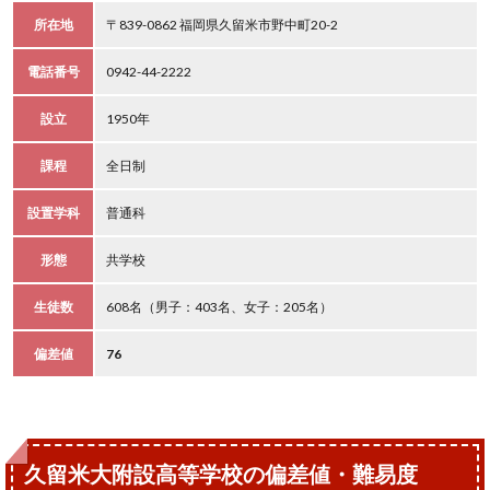
所在地
〒839-0862 福岡県久留米市野中町20-2
電話番号
0942-44-2222
設立
1950年
課程
全日制
設置学科
普通科
形態
共学校
生徒数
608名（男子：403名、女子：205名）
偏差値
76
久留米大附設高等学校の偏差値・難易度