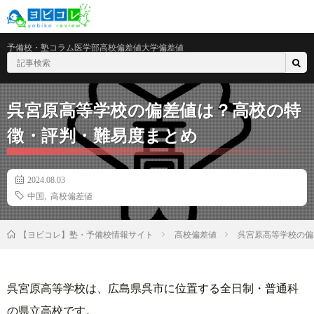
予備校・塾
コラム
医学部
高校偏差値
大学偏差値
呉宮原高等学校の偏差値は？高校の特
徴・評判・難易度まとめ
2024.08.03
中国
,
高校偏差値
高校偏差値
呉宮原高等学校の偏
【ヨビコレ】塾・予備校情報サイト
呉宮原高等学校は、広島県呉市に位置する全日制・普通科
の県立高校です。