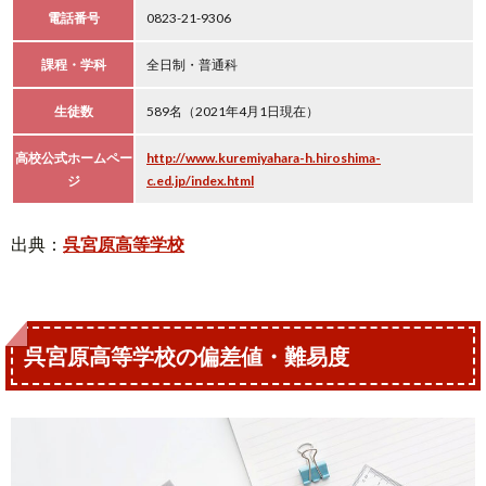
電話番号
0823-21-9306
課程・学科
全日制・普通科
生徒数
589名（2021年4月1日現在）
高校公式ホームペー
http://www.kuremiyahara-h.hiroshima-
ジ
c.ed.jp/index.html
出典：
呉宮原高等学校
呉宮原高等学校の偏差値・難易度