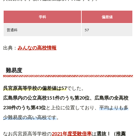
学科
偏差値
普通科
57
出典：
みんなの高校情報
難易度
呉宮原高等学校の偏差値は57
でした。
広島県内の公立高校151件のうち第20位、広島県の全高校
238件のうち第43位
と上位に位置しており、
平均よりも多
少難易度の高い高校です
。
なお呉宮原高等学校の
2021年度受験倍率
は
選抜Ⅰ（推薦