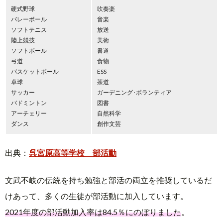
硬式野球
吹奏楽
バレーボール
音楽
ソフトテニス
放送
陸上競技
美術
ソフトボール
書道
弓道
食物
バスケットボール
ESS
卓球
茶道
サッカー
ガーデニング･ボランティア
バドミントン
図書
アーチェリー
自然科学
ダンス
創作文芸
出典：
呉宮原高等学校 部活動
文武不岐の伝統を持ち勉強と部活の両立を推奨しているだ
けあって、多くの生徒が部活動に加入しています。
2021年度の部活動加入率は84.5％にのぼりました
。