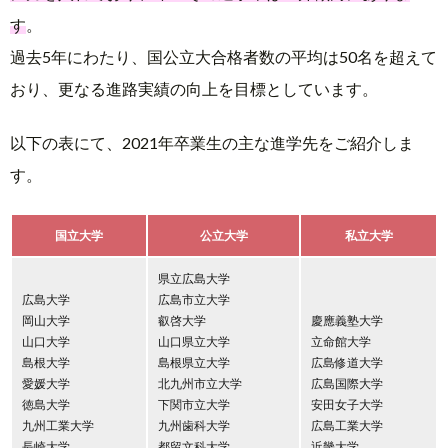
す
。
過去5年にわたり、国公立大合格者数の平均は50名を超えて
おり、更なる進路実績の向上を目標としています。
以下の表にて、2021年卒業生の主な進学先をご紹介しま
す。
国立大学
公立大学
私立大学
県立広島大学
広島大学
広島市立大学
岡山大学
叡啓大学
慶應義塾大学
山口大学
山口県立大学
立命館大学
島根大学
島根県立大学
広島修道大学
愛媛大学
北九州市立大学
広島国際大学
徳島大学
下関市立大学
安田女子大学
九州工業大学
九州歯科大学
広島工業大学
長崎大学
都留文科大学
近畿大学