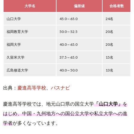
大学名
偏差値
合格者数
山口大学
45.0～65.0
24名
福岡教育大学
50.0～52.5
20名
福岡大学
40.0～65.0
20名
久留米大学
37.5～65.0
15名
広島修道大学
40.0～50.0
13名
出典：
慶進高等学校
、
パスナビ
慶進高等学校では、地元山口県の国立大学
「山口大学」
を
はじめ、中国・九州地方への国公立大学や私立大学への進
学者
が多くなっています。