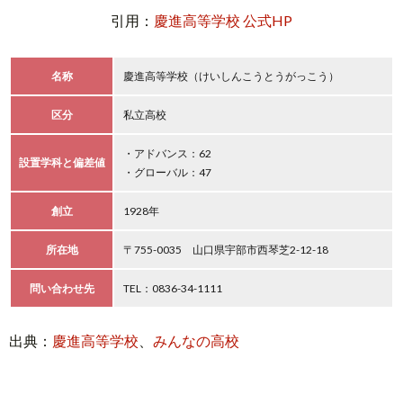
引用：
慶進高等学校 公式HP
名称
慶進高等学校（けいしんこうとうがっこう）
区分
私立高校
・アドバンス：62
設置学科と偏差値
・グローバル：47
創立
1928年
所在地
〒755-0035 山口県宇部市西琴芝2-12-18
問い合わせ先
TEL：0836-34-1111
出典：
慶進高等学校
、
みんなの高校