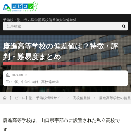
予備校・塾
コラム
医学部
高校偏差値
大学偏差値
慶進高等学校の偏差値は？特徴・評
判・難易度まとめ
2024.08.03
中国
,
中学生向け
,
高校偏差値
高校偏差値
慶進高等学校の偏差
【ヨビコレ】塾・予備校情報サイト
慶進高等学校は、山口県宇部市に設置された私立高校で
す。