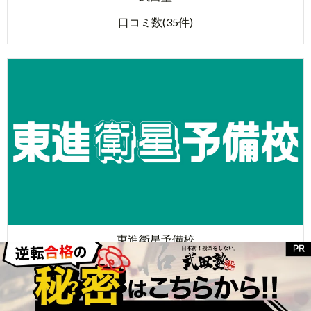
口コミ数(35件)
東進衛星予備校
口コミ数(43件)