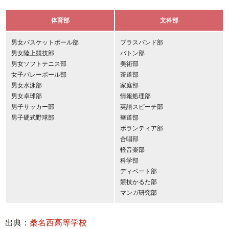
体育部
文科部
男女バスケットボール部
ブラスバンド部
男女陸上競技部
バトン部
男女ソフトテニス部
美術部
女子バレーボール部
茶道部
男女水泳部
家庭部
男女卓球部
情報処理部
男子サッカー部
英語スピーチ部
男子硬式野球部
華道部
ボランティア部
合唱部
軽音楽部
科学部
ディベート部
競技かるた部
マンガ研究部
出典：
桑名西高等学校