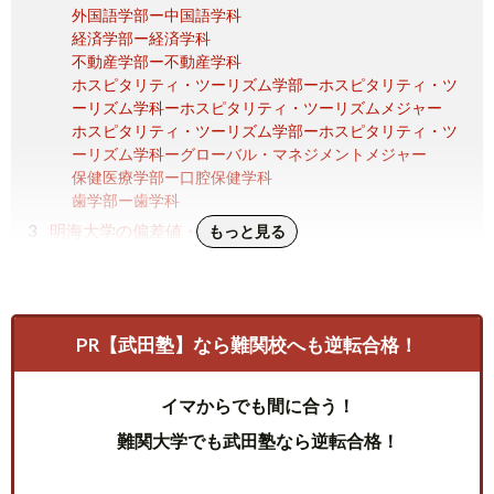
外国語学部ー中国語学科
経済学部ー経済学科
不動産学部ー不動産学科
ホスピタリティ・ツーリズム学部ーホスピタリティ・ツ
ーリズム学科ーホスピタリティ・ツーリズムメジャー
ホスピタリティ・ツーリズム学部ーホスピタリティ・ツ
ーリズム学科ーグローバル・マネジメントメジャー
保健医療学部ー口腔保健学科
歯学部ー歯学科
明海大学の偏差値・難易度
もっと見る
明海大学の就活状況
明海大学の就職率
明海大学の就職サポート
明海大学の評判
PR【武田塾】なら難関校へも逆転合格！
明海大学のいい評判
明海大学の悪い評判
イマからでも間に合う！
明海大学の偏差値・難易度｜まとめ
難関大学でも武田塾なら逆転合格！