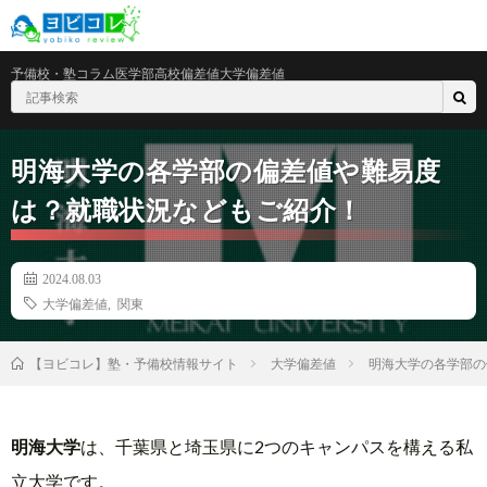
予備校・塾
コラム
医学部
高校偏差値
大学偏差値
明海大学の各学部の偏差値や難易度
は？就職状況などもご紹介！
2024.08.03
大学偏差値
,
関東
大学偏差値
明海大学の各学部の
【ヨビコレ】塾・予備校情報サイト
明海大学
は、千葉県と埼玉県に2つのキャンパスを構える私
立大学です。