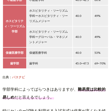
ホスピタリティ・ツーリズム
学科ーホスピタリティ・ツー
40.0
49%
ホスピタリテ
リズムメジャー
ィ・ツーリズム
学部
ホスピタリティ・ツーリズム
学科ーグローバル・マネジメ
40.0
49%
ントメジャー
保健医療学部
保健医療学科
40.0
53%
歯学部
歯学科
45.0~47.5
69~70%
出典：
パスナビ
学部学科によってばらつきはありますが、
難易度は比較的
易しめ
だと言えるでしょう。
特にセンター試験を利用する入試方式は倍率が高くなる傾