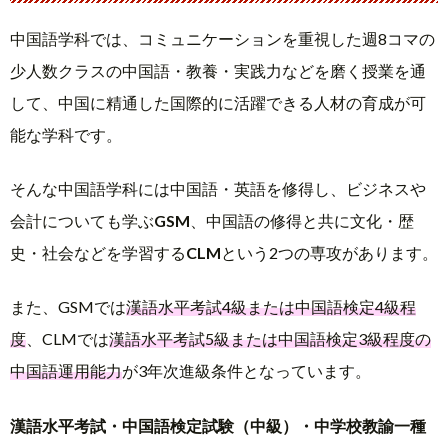
中国語学科では、コミュニケーションを重視した週8コマの
少人数クラスの中国語・教養・実践力などを磨く授業を通
して、中国に精通した国際的に活躍できる人材の育成が可
能な学科です。
そんな中国語学科には中国語・英語を修得し、ビジネスや
会計についても学ぶ
GSM
、中国語の修得と共に文化・歴
史・社会などを学習する
CLM
という2つの専攻があります。
また、GSMでは
漢語水平考試4級または中国語検定4級程
度
、CLMでは
漢語水平考試5級または中国語検定3級程度の
中国語運用能力
が3年次進級条件となっています。
漢語水平考試・中国語検定試験（中級）・中学校教諭一種