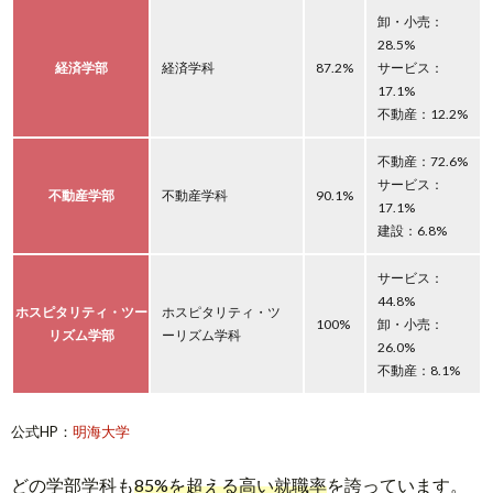
卸・小売：
28.5%
経済学部
経済学科
87.2%
サービス：
17.1%
不動産：12.2%
不動産：72.6%
サービス：
不動産学部
不動産学科
90.1%
17.1%
建設：6.8%
サービス：
44.8%
ホスピタリティ・ツー
ホスピタリティ・ツ
100%
卸・小売：
リズム学部
ーリズム学科
26.0%
不動産：8.1%
公式HP：
明海大学
どの学部学科も
85%を超える高い就職率
を誇っています。