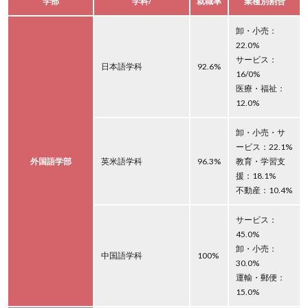
学部
学科/
就職率
業種別割合
卸・小売：
22.0%
サービス：
日本語学科
92.6%
16/0%
医療・福祉：
12.0%
卸・小売・サ
ービス：22.1%
外国語学部
英米語学科
96.3%
教育・学習支
援：18.1%
不動産：10.4%
サービス：
45.0%
卸・小売：
中国語学科
100%
30.0%
運輸・郵便：
15.0%