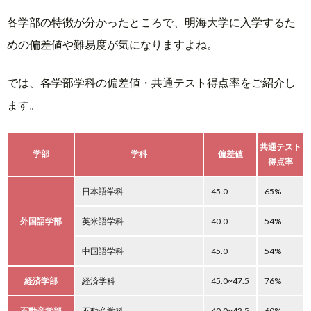
各学部の特徴が分かったところで、明海大学に入学するた
めの偏差値や難易度が気になりますよね。
では、各学部学科の偏差値・共通テスト得点率をご紹介し
ます。
共通テスト
学部
学科
偏差値
得点率
日本語学科
45.0
65%
外国語学部
英米語学科
40.0
54%
中国語学科
45.0
54%
経済学部
経済学科
45.0~47.5
76%
不動産学部
不動産学科
40.0~42.5
60%