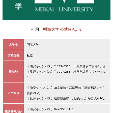
引用：
明海大学 公式HPより
大学名
明海大学
学校区分
私立
【浦安キャンパス】〒279-8550 千葉県浦安市明海1丁目
所在地
【坂戸キャンパス】〒350-0283 埼玉県坂戸市けやき台1-
1
【浦安キャンパス】JR京葉線・武蔵野線「新浦安駅」から
アクセス
徒歩約8分
【坂戸キャンパス】腰部越生線「川角駅」から徒歩約10分
【浦安キャンパス】047-355-5111
電話番号/th>