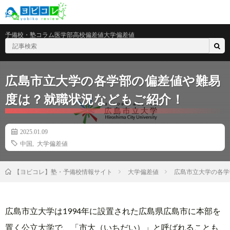
予備校・塾
コラム
医学部
高校偏差値
大学偏差値
広島市立大学の各学部の偏差値や難易
度は？就職状況などもご紹介！
2025.01.09
中国
,
大学偏差値
大学偏差値
広島市立大学の各学
【ヨビコレ】塾・予備校情報サイト
広島市立大学は1994年に設置された広島県広島市に本部を
置く公立大学で、「市大（いちだい）」と呼ばれることも