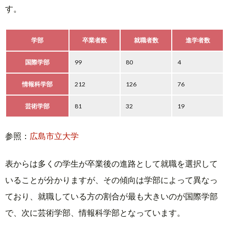
す。
学部
卒業者数
就職者数
進学者数
国際学部
99
80
4
情報科学部
212
126
76
芸術学部
81
32
19
参照：
広島市立大学
表からは多くの学生が卒業後の進路として就職を選択して
いることが分かりますが、その傾向は学部によって異なっ
ており、就職している方の割合が最も大きいのが国際学部
で、次に芸術学部、情報科学部となっています。