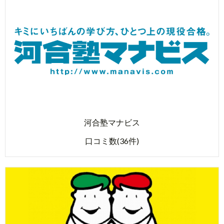
河合塾マナビス
口コミ数(36件)