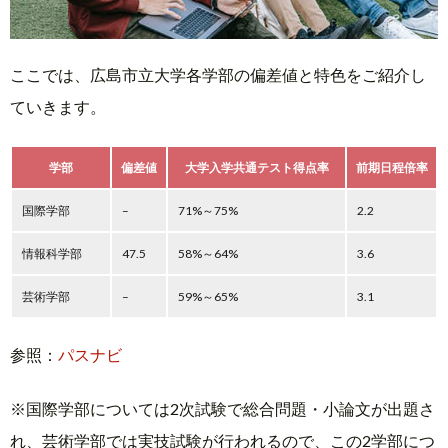
ここでは、広島市立大学各学部の偏差値と特色をご紹介し
ていきます。
学部
偏差値
大学入学共通テスト得点率
前期日程倍率
国際学部
–
71%～75%
2.2
情報科学部
47.5
58%～64%
3.6
芸術学部
–
59%～65%
3.1
参照：
パスナビ
※国際学部については2次試験で総合問題・小論文が出題さ
れ、芸術学部では実技試験が行われるので、この2学部につ