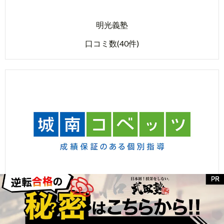
明光義塾
口コミ数(40件)
城南コベッツ
口コミ数(5件)