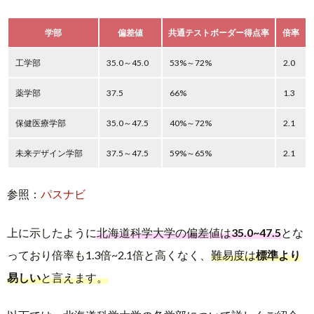
学部
偏差値
共通テストボーダー得点率
倍率
工学部
35.0～45.0
53%～72%
2.0
薬学部
37.5
66%
1.3
保健医療学部
35.0～47.5
40%～72%
2.1
未来デザイン学部
37.5～47.5
59%～65%
2.1
参照：
パスナビ
上に示したように
北海道科学大学の偏差値は
35.0~47.5
とな
っており倍率も1.3倍~2.1倍と高くなく、
難易度は
標準より
易しい
と言えます。