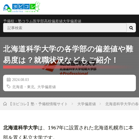
予備校・塾
コラム
医学部
高校偏差値
大学偏差値
北海道科学大学の各学部の偏差値や難
易度は？就職状況などもご紹介！
2024.08.03
北海道・東北
,
大学偏差値
大学偏差値
北海道科学大学の各
【ヨビコレ】塾・予備校情報サイト
北海道科学大学
は、1967年に設置された北海道札幌市に本
部を置く私立大学です。