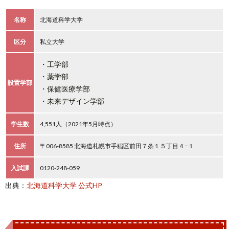
名称
北海道科学大学
区分
私立大学
・工学部
・薬学部
設置学部
・保健医療学部
・未来デザイン学部
学生数
4,551人（2021年5月時点）
住所
〒006-8585 北海道札幌市手稲区前田７条１５丁目４−１
入試課
0120-248-059
出典：
北海道科学大学 公式HP