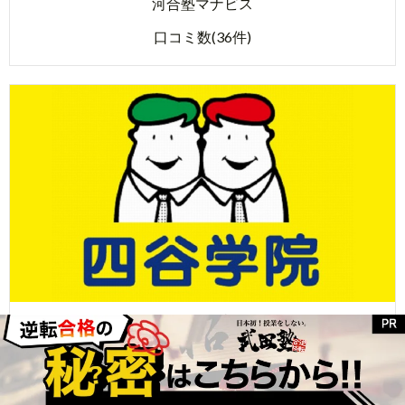
河合塾マナビス
口コミ数(36件)
四谷学院
口コミ数(16件)