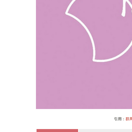
引用：
群