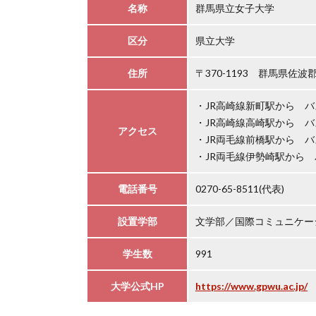
名称
群馬県立女子大学
区分
県立大学
住所
〒370-1193 群馬県佐波
・JR高崎線新町駅から バ
・JR高崎線高崎駅から バ
アクセス
・JR両毛線前橋駅から バ
・JR両毛線伊勢崎駅から 
電話番号
0270-65-8511(代表)
設置学部
文学部／国際コミュニケー
学生数
991
大学公式HP
https://www.gpwu.ac.jp/