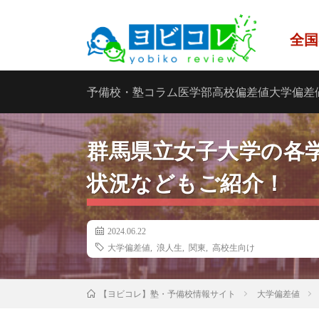
全国
予備校・塾
コラム
医学部
高校偏差値
大学偏差
群馬県立女子大学の各
状況などもご紹介！
2024.06.22
大学偏差値
,
浪人生
,
関東
,
高校生向け
大学偏差値
【ヨビコレ】塾・予備校情報サイト