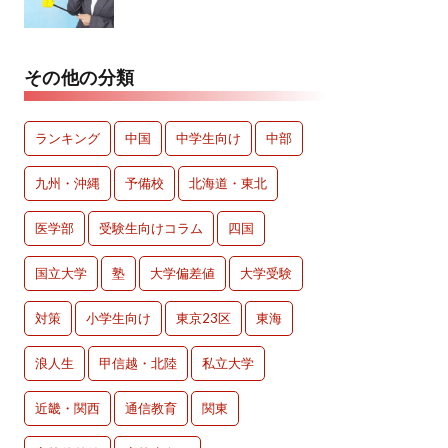
その他の分類
ランキング
中国
中学生向け
中部
九州・沖縄
予備校
北海道・東北
医学部
受験生向けコラム
四国
国立大学
塾
大学偏差値
大学受験
対策
小学生向け
東京23区
東海
浪人生
甲信越・北陸
私立大学
近畿・関西
通信教育
関東