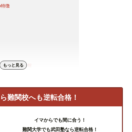
の特徴
もっと見る
ション学部の情報
ション過程
の就職状況
のまとめ
なら難関校へも逆転合格！
イマからでも間に合う！
難関大学でも武田塾なら逆転合格！