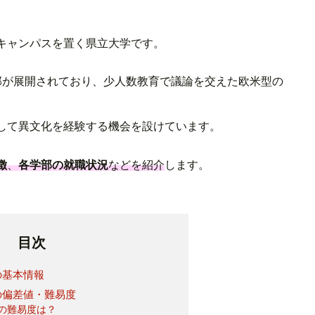
キャンパスを置く県立大学です。
部が展開されており、少人数教育で議論を交えた欧米型の
して異文化を経験する機会を設けています。
徴
、
各学部の就職状況
などを紹介
します。
。
目次
の基本情報
の偏差値・難易度
の難易度は？