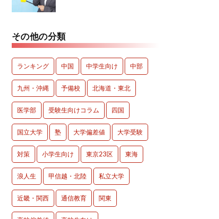
その他の分類
ランキング
中国
中学生向け
中部
九州・沖縄
予備校
北海道・東北
医学部
受験生向けコラム
四国
国立大学
塾
大学偏差値
大学受験
対策
小学生向け
東京23区
東海
浪人生
甲信越・北陸
私立大学
近畿・関西
通信教育
関東