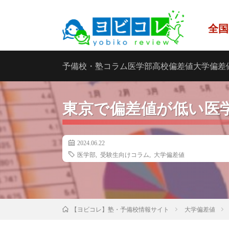
全国
予備校・塾
コラム
医学部
高校偏差値
大学偏差
東京で偏差値が低い医
2024.06.22
医学部
,
受験生向けコラム
,
大学偏差値
大学偏差値
【ヨビコレ】塾・予備校情報サイト