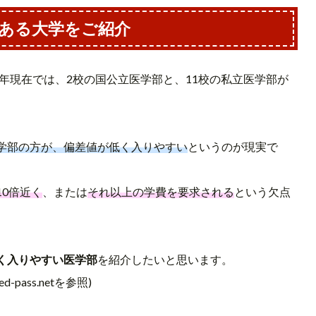
ある大学をご紹介
0年現在では、2校の国公立医学部と、11校の私立医学部が
学部の方が、偏差値が低く入りやすい
というのが現実で
0倍近く
、または
それ以上の学費を要求される
という欠点
く入りやすい医学部
を紹介したいと思います。
pass.netを参照)