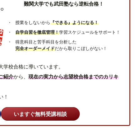
難関大学でも武田塾なら逆転合格！
授業をしないから
『できる』ようになる！
自学自習を徹底管理！
学習スケジュールをサポート！
得意科目と苦手科目を分析した
完全オーダーメイド
だから取りこぼしがない！
大学校合格に導いています。
ご紹介
から、
現在の実力から志望校合格までのカリキ
い！
いますぐ無料受講相談