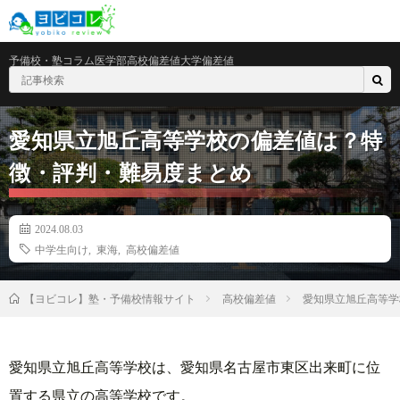
予備校・塾
コラム
医学部
高校偏差値
大学偏差値
愛知県立旭丘高等学校の偏差値は？特
徴・評判・難易度まとめ
2024.08.03
中学生向け
,
東海
,
高校偏差値
高校偏差値
愛知県立旭丘高等学
【ヨビコレ】塾・予備校情報サイト
愛知県立旭丘高等学校は、愛知県名古屋市東区出来町に位
置する県立の高等学校です。