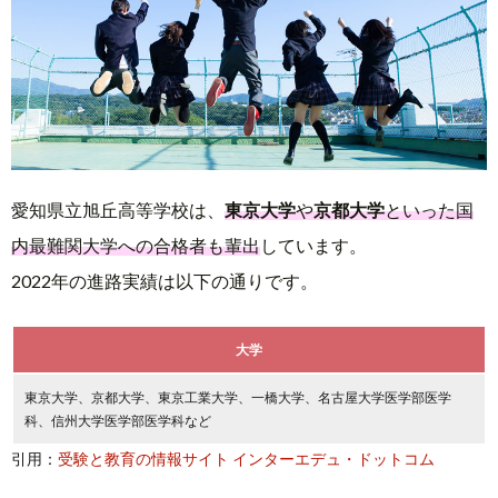
愛知県立旭丘高等学校は、
東京大学
や
京都大学
といった国
内最難関大学への合格者も輩出
しています。
2022年の進路実績は以下の通りです。
大学
東京大学、京都大学、東京工業大学、一橋大学、名古屋大学医学部医学
科、信州大学医学部医学科など
引用：
受験と教育の情報サイト インターエデュ・ドットコム