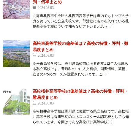
判・倍率まとめ
2024.08.03
北海道札幌市中央区の札幌西高等学校は道内でもトップの学
力を誇っている公立高校です。部活動にも力を入れている札
幌西高等学校について知らない方もいると思う[…]
高松東高等学校の偏差値は？高校の特徴・評判・難
易度まとめ
2024.08.03
高松東高等学校は、香川県高松市にある創立112年の伝統あ
る私立高校です。普通科の中に人文科学、国際情報、芸術、
総合の4つのコースが設置されています。こ[…]
高松桜井高等学校の偏差値は？高校の特徴・評判・
難易度まとめ
2024.08.03
高松桜井高等学校は香川県に位置する県立高校です。高松桜
井高等学校は香川県初のユネスコスクール認定校としても知
られています。今回はそんな高松桜井高等学校[…]