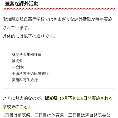
豊富な課外活動
愛知県立旭丘高等学校ではさまざまな課外活動が毎年実施
されています。
具体的には以下の通りです。
・林間学舎集団訓練
・鯱光祭
・HR対抗
・美術科古美術研修旅行
・美術科写生旅行
とくに魅力的なのが、
鯱光祭
（9月下旬に6日間実施される
学校祭のこと）
。
1日目は前夜祭、二日目は体育祭、三日目は舞台発表会な