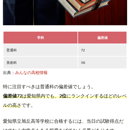
学科
偏差値
普通科
72
美術科
58
出典：
みんなの高校情報
特に注目すべきは普通科の偏差値でしょう。
偏差値72
は愛知県内でも、
2位
にランクインするほどのレベ
ルの高さ
です。
愛知県立旭丘高等学校に合格するには、当日の試験得点だ