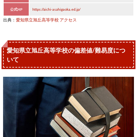
公式HP
https://aichi-asahigaoka.ed.jp/
出典：
愛知県立旭丘高等学校 アクセス
愛知県立旭丘高等学校の偏差値/難易度につ
いて