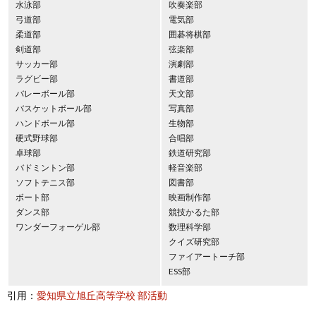
水泳部
吹奏楽部
弓道部
電気部
柔道部
囲碁将棋部
剣道部
弦楽部
サッカー部
演劇部
ラグビー部
書道部
バレーボール部
天文部
バスケットボール部
写真部
ハンドボール部
生物部
硬式野球部
合唱部
卓球部
鉄道研究部
バドミントン部
軽音楽部
ソフトテニス部
図書部
ボート部
映画制作部
ダンス部
競技かるた部
ワンダーフォーゲル部
数理科学部
クイズ研究部
ファイアートーチ部
ESS部
引用：
愛知県立旭丘高等学校 部活動