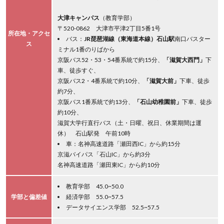
大津キャンパス
（教育学部）
〒520-0862 大津市平津2丁目5番1号
所在地・アクセ
バス：
JR琵琶湖線（東海道本線）石山駅
南口バスター
ス
ミナル1番のりばから
京阪バス52・53・54番系統で約15分、
「滋賀大西門」
下
車、徒歩すぐ、
京阪バス2・4番系統で約10分、
「滋賀大前」
下車、徒歩
約7分、
京阪バス1番系統で約13分、
「石山幼稚園前」
下車、徒歩
約10分、
滋賀大学行直行バス（土・日曜、祝日、休業期間は運
休） 石山駅発 午前10時
車：名神高速道路「瀬田西IC」から約15分
京滋バイパス「石山IC」から約3分
名神高速道路「瀬田東IC」から約10分
教育学部 45.0~50.0
学部と偏差値
経済学部 55.0~57.5
データサイエンス学部 52.5~57.5