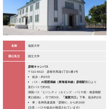
名称
滋賀大学
国公私立
国立大学
彦根キャンパス
〒522-8522 彦根市馬場1丁目1番1号
徒歩：約25分
バス：
JR琵琶湖線（東海道本線）彦根駅
西口より
直行バスで約9分、
湖国バス「ビバシティ（カインズ・パリヤ前・南彦根駅
東口経由）」行で約5分、
「滋賀大口」
下車、徒歩約2分
車：名神高速道路「彦根IC」から約10分
(注意：バスや徒歩が推奨されています)