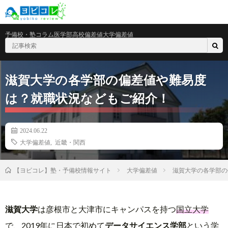
予備校・塾
コラム
医学部
高校偏差値
大学偏差値
滋賀大学の各学部の偏差値や難易度
は？就職状況などもご紹介！
2024.06.22
大学偏差値
,
近畿・関西
大学偏差値
滋賀大学の各学部の
【ヨビコレ】塾・予備校情報サイト
滋賀大学
は彦根市と大津市にキャンパスを持つ
国立大学
で、2019年に日本で初めて
データサイエンス学部
という学