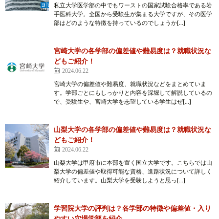
私立大学医学部の中でもワーストの国家試験合格率である岩
手医科大学。全国から受験生が集まる大学ですが、その医学
部はどのような特徴を持っているのでしょうか[…]
宮崎大学の各学部の偏差値や難易度は？就職状況な
どもご紹介！
2024.06.22
宮崎大学の偏差値や難易度、就職状況などをまとめていま
す。学部ごとにもしっかりと内容を深堀して解説しているの
で、受験生や、宮崎大学を志望している学生はぜ[…]
山梨大学の各学部の偏差値や難易度は？就職状況な
どもご紹介！
2024.06.22
山梨大学は甲府市に本部を置く国立大学です。こちらでは山
梨大学の偏差値や取得可能な資格、進路状況について詳しく
紹介しています。山梨大学を受験しようと思っ[…]
学習院大学の評判は？各学部の特徴や偏差値・入り
やすい穴場学部を紹介