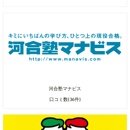
河合塾マナビス
口コミ数(36件)