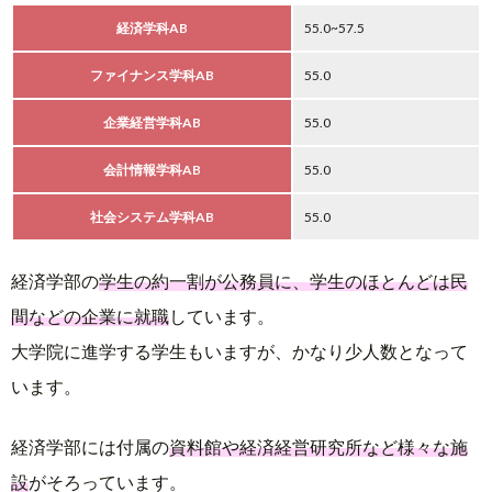
経済学科AB
55.0~57.5
ファイナンス学科AB
55.0
企業経営学科AB
55.0
会計情報学科AB
55.0
社会システム学科AB
55.0
経済学部の
学生の約一割が公務員に、学生のほとんどは民
間などの企業に就職
しています。
大学院に進学する学生もいますが、かなり少人数となって
います。
経済学部には付属の
資料館や経済経営研究所など様々な施
設
がそろっています。