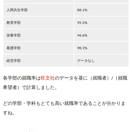
人間共生学部
88.1%
教育学部
95.3%
栄養学部
96.6%
看護学部
98.1%
経営学部
データなし
各学部の就職率は
旺文社
のデータを基に（就職者）/（就職
希望者）で計算しました。
どの学部・学科もとても高い就職率であることが分かりま
すね。