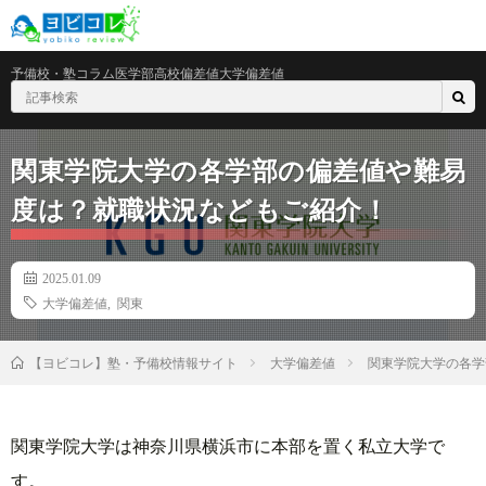
予備校・塾
コラム
医学部
高校偏差値
大学偏差値
関東学院大学の各学部の偏差値や難易
度は？就職状況などもご紹介！
2025.01.09
大学偏差値
,
関東
大学偏差値
関東学院大学の各学
【ヨビコレ】塾・予備校情報サイト
関東学院大学は神奈川県横浜市に本部を置く私立大学で
す。