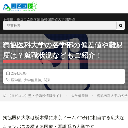
予備校・塾
コラム
医学部
高校偏差値
大学偏差値
獨協医科大学の各学部の偏差値や難易
度は？就職状況などもご紹介！
2024.08.03
医学部
,
大学偏差値
,
関東
大学偏差値
獨協医科大学の各学
【ヨビコレ】塾・予備校情報サイト
獨協医科大学は栃木県に東京ドーム7つ分に相当する広大な
キャンパスを構える医療・看護系の大学です。