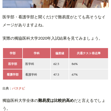
医学部・看護学部と聞くだけで難易度がとても高そうなイ
メージがありますよね。
実際の獨協医科大学2020年入試結果を見てみましょう。
学部
学科
偏差値
共通テスト得点率
医学部
医学科
62.5
86%
看護学部
看護学科
47.5
67%
出典：
パスナビ
獨協医科大学全体の
難易度は比較的高め
だと言えるでしょ
う。