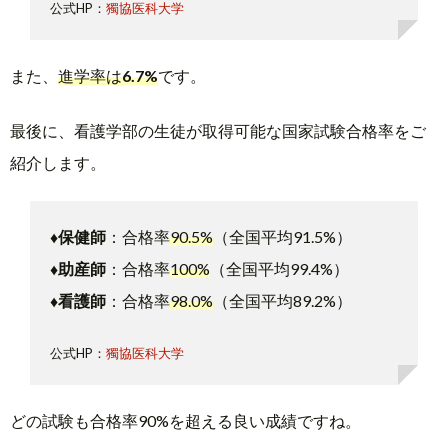
公式HP：
獨協医科大学
また、
進学率は
6.7%
です。
最後に、看護学部の生徒が取得可能な国家試験合格率をご
紹介します。
♦︎保健師
：合格率
90.5%
（全国平均91.5%）
♦︎助産師
：合格率
100%
（全国平均99.4%）
♦︎看護師
：合格率
98.0%
（全国平均89.2%）
公式HP：
獨協医科大学
どの試験も合格率90%を超える良い成績ですね。