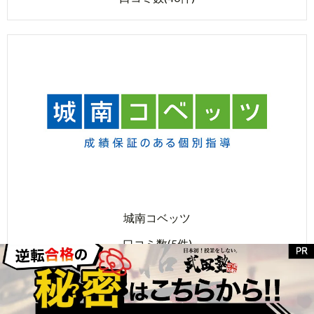
城南コベッツ
口コミ数(5件)