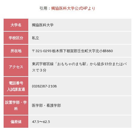
引用：
獨協医科大学公式HPより
大学名
獨協医科大学
学校区分
私立
所在地
〒321-0293 栃木県下都賀郡壬生町大字北小林880
東武宇都宮線「おもちゃのまち駅」から徒歩15分またはバ
アクセス
スで３分
電話番号
(0282)87-2108
入試課直通
設置学部・学
医学部・看護学部
科
偏差値
47.5〜62.5