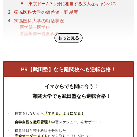
５．東京ドーム7つ分に相当する広大なキャンパス
獨協医科大学の偏差値・難易度
獨協医科大学の就活状況
医学部ー医学科
看護学部ー看護学科
もっと見る
獨協医科大学の評判
獨協医科大学のいい評判
獨協医科大学の悪い評判
獨協医科大学の偏差値・難易度｜まとめ
PR【武田塾】なら難関校へも逆転合格！
イマからでも間に合う！
難関大学でも武田塾なら逆転合格！
授業をしないから
『できる』ようになる！
自学自習を徹底管理！
学習スケジュールをサポート！
得意科目と苦手科目を分析した
完全オーダーメイド
だから取りこぼしがない！