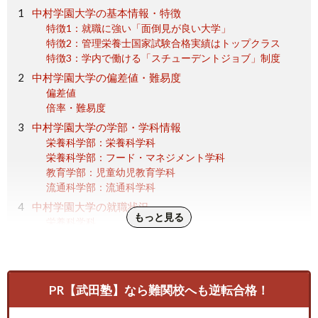
中村学園大学の基本情報・特徴
特徴1：就職に強い「面倒見が良い大学」
特徴2：管理栄養士国家試験合格実績はトップクラス
特徴3：学内で働ける「スチューデントジョブ」制度
中村学園大学の偏差値・難易度
偏差値
倍率・難易度
中村学園大学の学部・学科情報
栄養科学部：栄養科学科
栄養科学部：フード・マネジメント学科
教育学部：児童幼児教育学科
流通科学部：流通科学科
中村学園大学の就職状況
もっと見る
栄養科学科
フード・マネジメント学科
児童幼児教育学科
流通科学科
中村学園大学の偏差値や難易度 まとめ
PR【武田塾】なら難関校へも逆転合格！