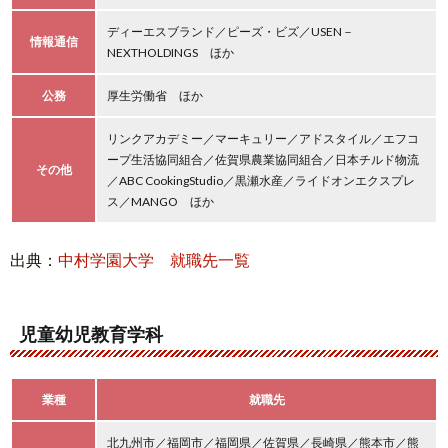
ディーエスブランド／ピーズ・ビズ／USEN－
情報通信
NEXTHOLDINGS ほか
公務
厚生労働省 ほか
リンクアカデミー／マーキュリー／アドスタイル／エフコ
ープ生活協同組合／佐賀県農業協同組合／日本チルド物流
その他
／ABC CookingStudio／黒瀬水産／ライドオンエクスプレ
ス／MANGO ほか
出典：
中村学園大学 就職先一覧
児童幼児教育学科
業種
就職先
北九州市／福岡市／福岡県／佐賀県／長崎県／熊本市／熊