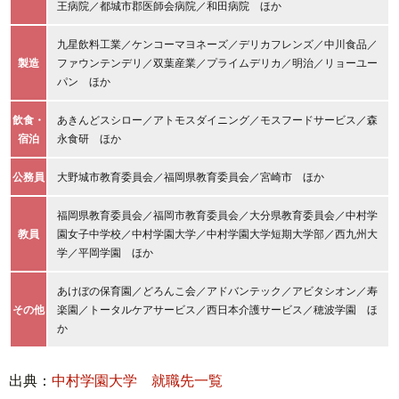
王病院／都城市郡医師会病院／和田病院 ほか
九星飲料工業／ケンコーマヨネーズ／デリカフレンズ／中川食品／
製造
ファウンテンデリ／双葉産業／プライムデリカ／明治／リョーユー
パン ほか
飲食・
あきんどスシロー／アトモスダイニング／モスフードサービス／森
宿泊
永食研 ほか
公務員
大野城市教育委員会／福岡県教育委員会／宮崎市 ほか
福岡県教育委員会／福岡市教育委員会／大分県教育委員会／中村学
教員
園女子中学校／中村学園大学／中村学園大学短期大学部／西九州大
学／平岡学園 ほか
あけぼの保育園／どろんこ会／アドバンテック／アビタシオン／寿
その他
楽園／トータルケアサービス／西日本介護サービス／穂波学園 ほ
か
出典：
中村学園大学 就職先一覧