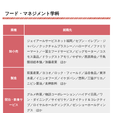
フード・マネジメント学科
業種
就職先
ジェイアールサービスネット福岡／セブン－イレブン・ジ
ャパン／クックチャムプラスシー／ハローデイ／ファミリ
卸小売
ーマート／一冨士フードサービス／ビッグモーター／コス
モス薬品／ドラッグストアモリ／やずや／西原商会／千鳥
饅頭総本舗／加藤産業 ほか
双葉産業／ヨコオ／ロック・フィールド／澁谷食品／東洋
製造
水産／イニシオフーズ／イケダパン／惣和／三協デリカ／
ニビシ醤油／友桝飲料 ほか
グルメ杵屋／物語コーポレーション／ハイデイ日高／ワ
宿泊・飲食サ
ン・ダイニング／サイゼリヤ／ユナイテッド＆コレクティ
ービス
ブ／ロイヤルホールディングス／ゼンショーホールディン
グス ほか