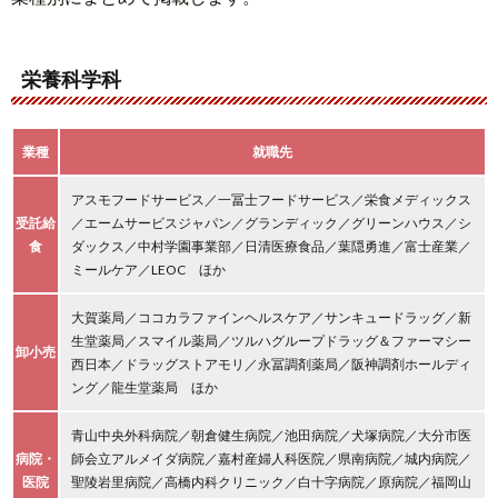
栄養科学科
業種
就職先
アスモフードサービス／一冨士フードサービス／栄食メディックス
受託給
／エームサービスジャパン／グランディック／グリーンハウス／シ
食
ダックス／中村学園事業部／日清医療食品／葉隠勇進／富士産業／
ミールケア／LEOC ほか
大賀薬局／ココカラファインヘルスケア／サンキュードラッグ／新
生堂薬局／スマイル薬局／ツルハグループドラッグ＆ファーマシー
卸小売
西日本／ドラッグストアモリ／永冨調剤薬局／阪神調剤ホールディ
ング／龍生堂薬局 ほか
青山中央外科病院／朝倉健生病院／池田病院／犬塚病院／大分市医
病院・
師会立アルメイダ病院／嘉村産婦人科医院／県南病院／城内病院／
医院
聖陵岩里病院／高橋内科クリニック／白十字病院／原病院／福岡山