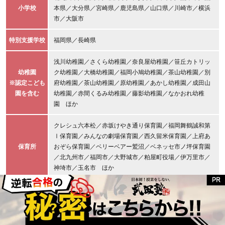
小学校
本県／大分県／宮崎県／鹿児島県／山口県／川崎市／横浜
市／大阪市
特別支援学校
福岡県／長崎県
浅川幼稚園／さくら幼稚園／奈良屋幼稚園／笹丘カトリッ
幼稚園
ク幼稚園／大橋幼稚園／福岡小鳩幼稚園／茶山幼稚園／別
※認定こども
府幼稚園／茶山幼稚園／原幼稚園／あかし幼稚園／成田山
園を含む
幼稚園／赤間くるみ幼稚園／藤影幼稚園／なかおれ幼稚
園 ほか
クレシュ六本松／赤坂けやき通り保育園／福岡舞鶴誠和第
Ⅰ保育園／みんなの劇場保育園／西久留米保育園／上府あ
保育所
おぞら保育園／ベリーベアー鷲沼／ベネッセ市ノ坪保育園
／北九州市／福岡市／大野城市／粕屋町役場／伊万里市／
神埼市／玉名市 ほか
放課後デイサービスにじいろのたね／おおやこどもクリニ
施設
ック／福岡県
新生堂薬局／アプライド／福岡トヨペット／日本テレメッ