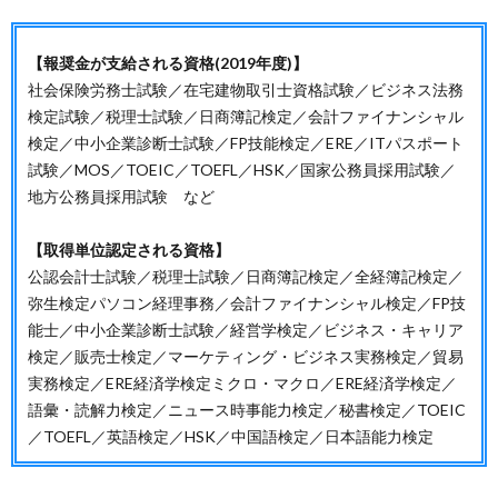
【報奨金が支給される資格(2019年度)】
社会保険労務士試験／在宅建物取引士資格試験／ビジネス法務
検定試験／税理士試験／日商簿記検定／会計ファイナンシャル
検定／中小企業診断士試験／FP技能検定／ERE／ITパスポート
試験／MOS／TOEIC／TOEFL／HSK／国家公務員採用試験／
地方公務員採用試験 など
【取得単位認定される資格】
公認会計士試験／税理士試験／日商簿記検定／全経簿記検定／
弥生検定パソコン経理事務／会計ファイナンシャル検定／FP技
能士／中小企業診断士試験／経営学検定／ビジネス・キャリア
検定／販売士検定／マーケティング・ビジネス実務検定／貿易
実務検定／ERE経済学検定ミクロ・マクロ／ERE経済学検定／
語彙・読解力検定／ニュース時事能力検定／秘書検定／TOEIC
／TOEFL／英語検定／HSK／中国語検定／日本語能力検定