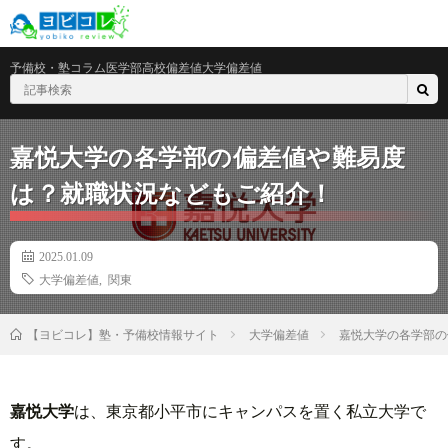
予備校・塾
コラム
医学部
高校偏差値
大学偏差値
嘉悦大学の各学部の偏差値や難易度
は？就職状況などもご紹介！
2025.01.09
大学偏差値
,
関東
大学偏差値
嘉悦大学の各学部の
【ヨビコレ】塾・予備校情報サイト
嘉悦大学
は、東京都小平市にキャンパスを置く私立大学で
す。