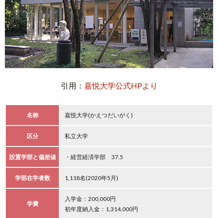
引用：
嘉悦大学公式HPより
名称
嘉悦大学(かえつだいがく)
区分
私立大学
設置学部と偏差値
・経営経済学部 37.5
学部在学者数
1,118名(2020年5月)
入学金：200,000円
学費
初年度納入金：1,314,000円