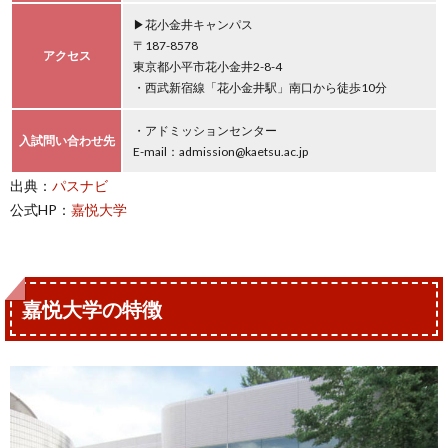
▶花小金井キャンパス
〒187-8578
アクセス
東京都小平市花小金井2-8-4
・西武新宿線「花小金井駅」南口から徒歩10分
・アドミッションセンター
入試問い合わせ先
E-mail：admission@kaetsu.ac.jp
出典：
パスナビ
公式HP：
嘉悦大学
嘉悦大学の特徴