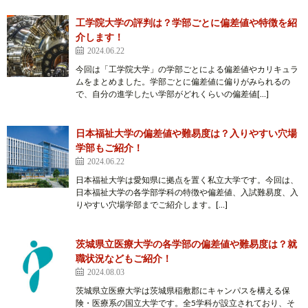
工学院大学の評判は？学部ごとに偏差値や特徴を紹
介します！
2024.06.22
今回は「工学院大学」の学部ごとによる偏差値やカリキュラ
ムをまとめました。学部ごとに偏差値に偏りがみられるの
で、自分の進学したい学部がどれくらいの偏差値[…]
日本福祉大学の偏差値や難易度は？入りやすい穴場
学部もご紹介！
2024.06.22
日本福祉大学は愛知県に拠点を置く私立大学です。今回は、
日本福祉大学の各学部学科の特徴や偏差値、入試難易度、入
りやすい穴場学部までご紹介します。[…]
茨城県立医療大学の各学部の偏差値や難易度は？就
職状況などもご紹介！
2024.08.03
茨城県立医療大学は茨城県稲敷郡にキャンパスを構える保
険・医療系の国立大学です。全5学科が設立されており、そ