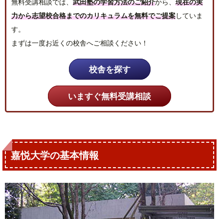
無料受講相談では、
武田塾の学習方法のご紹介
から、
現在の実
力から志望校合格までのカリキュラムを無料でご提案
していま
す。
まずは一度お近くの校舎へご相談ください！
校舎を探す
いますぐ無料受講相談
嘉悦大学の基本情報