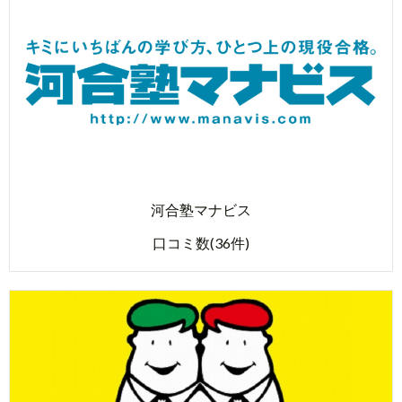
河合塾マナビス
口コミ数(36件)