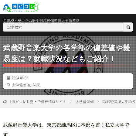
予備校・塾
コラム
医学部
高校偏差値
大学偏差値
武蔵野音楽大学の各学部の偏差値や難
易度は？就職状況などもご紹介！
2024.08.03
大学偏差値
,
関東
大学偏差値
武蔵野音楽大学の各
【ヨビコレ】塾・予備校情報サイト
武蔵野音楽大学は、東京都練馬区に本部を置く私立大学で
す。