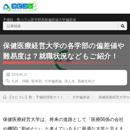
予備校・塾
コラム
医学部
高校偏差値
大学偏差値
保健医療経営大学の各学部の偏差値や
難易度は？就職状況などもご紹介！
2024.06.22
九州・沖縄
,
医学部
,
大学偏差値
,
浪人生
,
高校生向け
大学偏差値
保健医療経営大学の
【ヨビコレ】塾・予備校情報サイト
保健医療経営大学は、将来の進路として「医療関係の会社
や機関に勤めたい」と考えている人に最適な大学と言えま