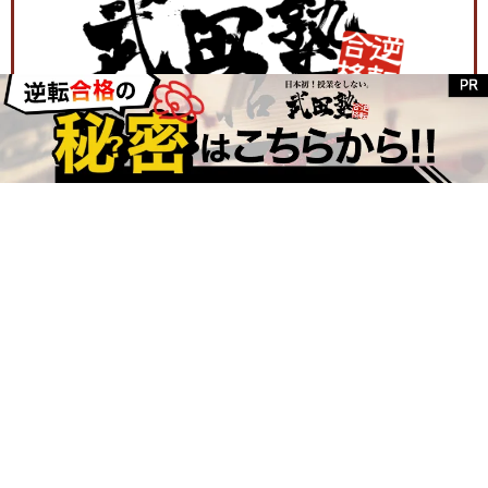
武田塾独自の学習方法で毎年多くの難関大学校合格に導いてい
ます。
無料受講相談では、
武田塾の学習方法のご紹介
から、
現在の実
力から志望校合格までのカリキュラムを無料でご提案
していま
す。
まずは一度お近くの校舎へご相談ください！
校舎を探す
いますぐ無料受講相談