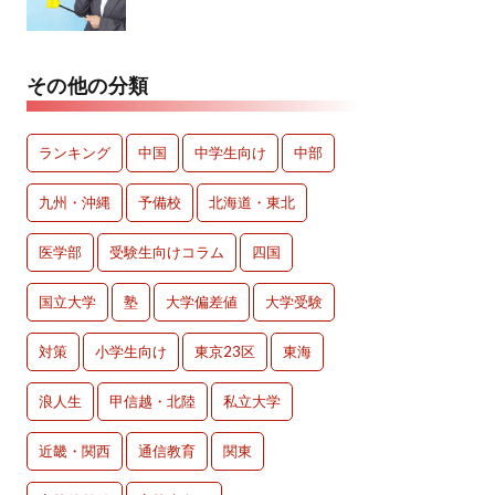
その他の分類
ランキング
中国
中学生向け
中部
九州・沖縄
予備校
北海道・東北
医学部
受験生向けコラム
四国
国立大学
塾
大学偏差値
大学受験
対策
小学生向け
東京23区
東海
浪人生
甲信越・北陸
私立大学
近畿・関西
通信教育
関東