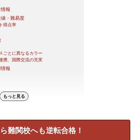
本情報
差値・難易度
ト得点率
徴
スごとに異なるカラー
連携、国際交流の充実
部情報
もっと見る
職状況
とめ
なら難関校へも逆転合格！