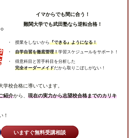
イマからでも間に合う！
難関大学でも武田塾なら逆転合格！
授業をしないから
『できる』ようになる！
自学自習を徹底管理！
学習スケジュールをサポート！
得意科目と苦手科目を分析した
完全オーダーメイド
だから取りこぼしがない！
大学校合格に導いています。
ご紹介
から、
現在の実力から志望校合格までのカリキ
い！
いますぐ無料受講相談