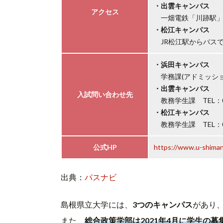
・出雲キャンパス
アクセス
一畑電鉄「川跡駅」
・松江キャンパス
JR松江駅からバスで
・浜田キャンパス
学務課(アドミッション室)
・出雲キャンパス
入試問い合わせ先
教務学生課 TEL：085
・松江キャンパス
教務学生課 TEL：085
公式HP
https://www.u-shimane
出典：
パスナビ
島根県立大学には、
3つのキャンパス
があり
また、
総合政策学部は2021年4月に学生の募