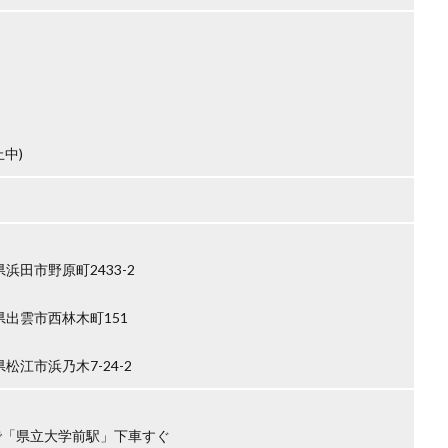
中)
県浜田市野原町2433-2
根県出雲市西林木町151
県松江市浜乃木7-24-2
で「県立大学前駅」下車すぐ