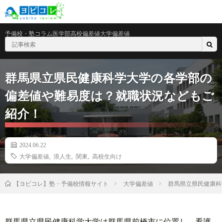
予備校・塾
コラム
医学部
高校偏差値
大学偏差値
群馬県立県民健康科学大学の各学部の
偏差値や難易度は？就職状況などもご
紹介！
2024.06.22
大学偏差値
,
浪人生
,
関東
,
高校生向け
大学偏差値
群馬県立県民健康科
【ヨビコレ】塾・予備校情報サイト
群馬県立県民健康科学大学は群馬県前橋市に位置し、看護