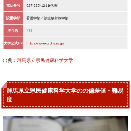
電話番号
027-235-1211(代表)
設置学部
看護学部／診療放射線学部
学生数
475
大学公式HP
https://www.gchs.ac.jp/
出典：
群馬県立県民健康科学大学
群馬県立県民健康科学大学のの偏差値・難易
度