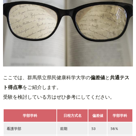
ここでは、群馬県立県民健康科学大学の
偏差値
と
共通テス
ト得点率
をご紹介します。
受験を検討している方はぜひ参考にしてください。
学部学科
日程方式名
偏差値
学部学科
看護学部
前期
53
58％