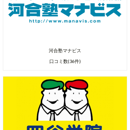
河合塾マナビス
口コミ数(36件)