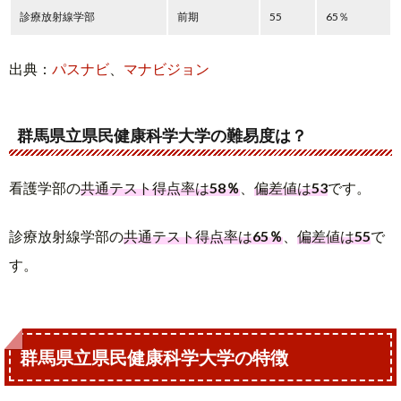
診療放射線学部
前期
55
65％
出典：
パスナビ
、
マナビジョン
群馬県立県民健康科学大学の難易度は？
看護学部の
共通テスト得点率は
58％
、
偏差値は
53
です。
診療放射線学部の
共通テスト得点率は
65％
、
偏差値は
55
で
す。
群馬県立県民健康科学大学の特徴