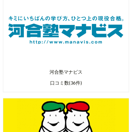
河合塾マナビス
口コミ数(36件)