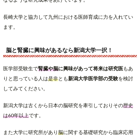
長崎大学と協力して九州における医師育成に力を入れてい
ます。
脳と腎臓に興味があるなら新潟大学一択！
医学部受験生で
腎臓や脳
に興味があって将来は研究医
もあ
りと思っている人は
是非
とも
新潟大学医学部の受験
を検討
してみてください。
新潟大学は古くから日本の脳研究を牽引しておりその
歴史
は60年以上
です。
また大学に研究所があり
脳
に関する基礎研究から臨床応用