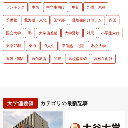
ランキング
中国
中学生向け
中部
九州・沖縄
予備校
北海道・東北
医学部
受験生向けコラム
四国
国立大学
塾
大学偏差値
大学受験
対策
小学生向け
東京23区
東海
浪人生
甲信越・北陸
私立大学
近畿・関西
通信教育
関東
高校偏差値
高校生向け
大学偏差値
カテゴリの最新記事