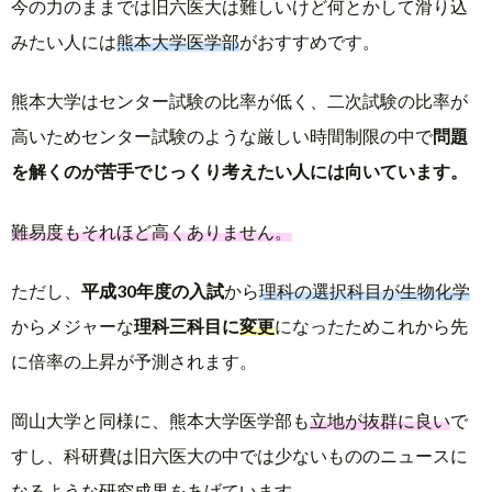
今の力のままでは旧六医大は難しいけど何とかして滑り込
みたい人には
熊本大学医学部
がおすすめです。
熊本大学はセンター試験の比率が低く、二次試験の比率が
高いためセンター試験のような厳しい時間制限の中で
問題
を解くのが苦手でじっくり考えたい人には向いています。
難易度もそれほど高くありません。
ただし、
平成30年度の入試
から
理科の選択科目が生物化学
からメジャーな
理科三科目に
変更
になったためこれから先
に倍率の上昇が予測されます。
岡山大学と同様に、熊本大学医学部も
立地が抜群に良い
で
すし、科研費は旧六医大の中では少ないもののニュースに
なるような研究成果をあげています。