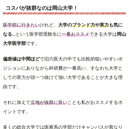
コスパが抜群なのは岡山大学！
医学部に行きたい
けれど、
大学の
ブランド力
や
実力
も気に
なる…
という医学部受験生に
一番おススメ
できる大学は
岡山
大学医学部
です。
偏差値は中間ほど
で旧六医大の中でも比較的狙いやすいポ
ジションにありながら科研費が一番高い、すなわち大学と
しての実力が頭一つ抜けて強い大学であることが大きな理
由です。
それに加えて
立地が抜群に良い
ことも私がおススメするポ
イントです。
多くの総合大学では医療系の学部だけキャンパスが異なり