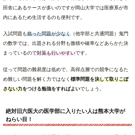
田舎にあるケースが多いのですが岡山大学では医療系が市
内にあるため生活するのも便利です。
入試問題も
捻った問題が少なく
（他学部と共通問題）鬼門
の数学では、出題される分野も微積や確率などあらかた決
まっているので
対策も行いやすい
です。
従って問題の難易度は低めで、高得点層での競争になるた
め難しい問題を解く力ではなく
標準問題を
決して取りこぼ
さない力
をつける勉強をすればよい
でしょう。
絶対旧六医大の医学部に入りたい人は熊本大学が
ねらい目！