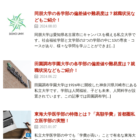
同朋大学の各学部の偏差値や難易度は？就職状況な
どもご紹介！
2024.08.03
同朋大学は愛知県名古屋市にキャンパスを構える私立大学で
す。社会福祉学部と文学部の2つの学部の中に13の専攻・コ
ースがあり、様々な学問を学ぶことができま[…]
田園調布学園大学の各学部の偏差値や難易度は？就
職状況などもご紹介！
2024.06.22
田園調布学園大学は1926年に開校した神奈川県川崎市にある
私立大学です。学部は人間福祉、子ども未来、人間科学が設
置されています。この記事では田園調布学[…]
東海大学医学部の特徴とは？「高額学費」首都圏私
立医学部の実態！
2025.01.07
私立大学医学部の中でも「学費が高い」ことで有名な東海大