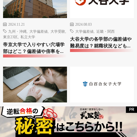
2024.11.21
2024.08.03
九州・沖縄
,
大学偏差値
,
大学受験
,
大学偏差値
,
近畿・関西
東京23区
,
私立大学
大谷大学の各学部の偏差値や
帝京大学で入りやすい穴場学
難易度は？就職状況などもご
部はどこ？偏差値や倍率を徹
紹介！
底調査！
2024.06.22
2024.06.22
大学偏差値
,
私立大学
,
関東
大学偏差値
,
私立大学
,
関東
高崎商科大学の各学部の偏差
白百合女子大学の各学部の偏
値や難易度は？就職状況など
差値や難易度は？就職状況な
もご紹介！
どもご紹介！