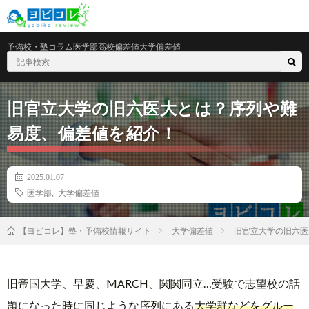
予備校・塾
コラム
医学部
高校偏差値
大学偏差値
旧官立大学の旧六医大とは？序列や難
易度、偏差値を紹介！
2025.01.07
医学部
,
大学偏差値
大学偏差値
旧官立大学の旧六医
【ヨビコレ】塾・予備校情報サイト
旧帝国大学、早慶、MARCH、関関同立…受験で志望校の話
題になった時に同じような序列にある
大学群などをグルー