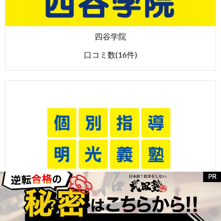
四谷学院
口コミ数(16件)
明光義塾