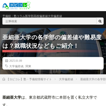
予備校・塾
コラム
医学部
高校偏差値
大学偏差値
亜細亜大学の各学部の偏差値や難易度
は？就職状況などもご紹介！
2025.01.09
大学偏差値
,
関東
大学偏差値
亜細亜大学の各学部
【ヨビコレ】塾・予備校情報サイト
亜細亜大学
は、東京都武蔵野市に本部を置く私立大学で
す。