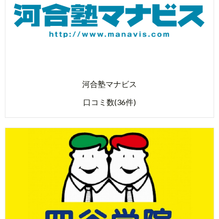
河合塾マナビス
口コミ数(36件)