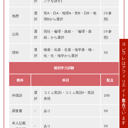
択
ングを課す]
選
世A・日A・地理A・世B・日B・地
(※参
地歴
択
理Bから選択
照)
選
現社・倫理・政経・「倫理・政
(※参
公民
択
経」から選択
照)
ヨビコレはアフィリエイト広告を含んでいます。
選
物基・化基・生基・地学基・物・
理科
50
択
化・生・地学から選択
個別学力試験
教科
科目
配点
選
コミュ英語I・コミュ英語II・英語
外国語
200
択
表現
調査書
–
あり
50
本人記載
–
あり
50