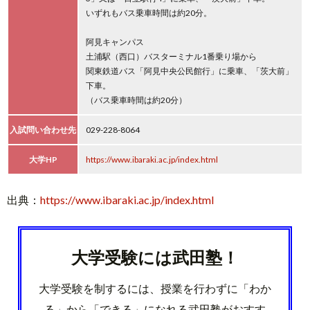
いずれもバス乗車時間は約20分。
阿見キャンパス
土浦駅（西口）バスターミナル1番乗り場から
関東鉄道バス「阿見中央公民館行」に乗車、「茨大前」
下車。
（バス乗車時間は約20分）
入試問い合わせ先
029-228-8064
大学HP
https://www.ibaraki.ac.jp/index.html
出典：
https://www.ibaraki.ac.jp/index.html
大学受験には武田塾！
大学受験を制するには、授業を行わずに「わか
る」から「できる」になれる武田塾がおすす