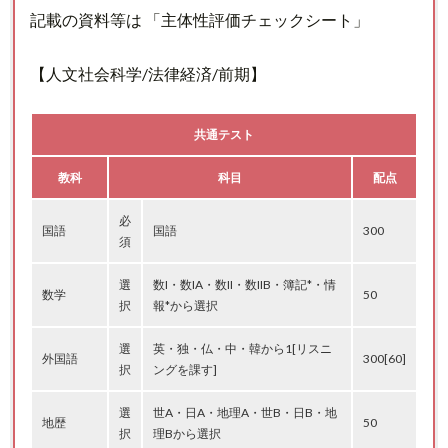
記載の資料等は 「主体性評価チェックシート」
【人文社会科学/法律経済/前期】
共通テスト
教科
科目
配点
必
国語
国語
300
須
選
数I・数IA・数II・数IIB・簿記*・情
数学
50
択
報*から選択
選
英・独・仏・中・韓から1[リスニ
外国語
300[60]
択
ングを課す]
選
世A・日A・地理A・世B・日B・地
地歴
50
択
理Bから選択