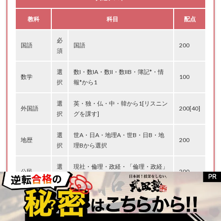
教科
科目
配点
必
国語
国語
200
須
選
数I・数IA・数II・数IIB・簿記*・情
数学
100
択
報*から1
選
英・独・仏・中・韓から1[リスニン
外国語
200[40]
択
グを課す]
選
世A・日A・地理A・世B・日B・地
地歴
200
択
理Bから選択
選
現社・倫理・政経・「倫理・政経」
公民
200
択
から選択
選
物基・化基・生基地学基から2、 ま
理科
100
択
たは物・化・生・地学から1