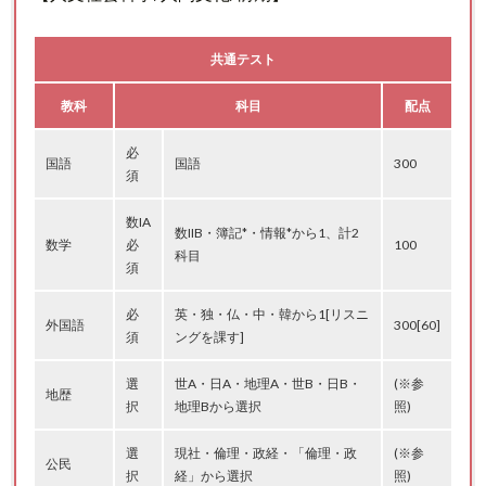
共通テスト
教科
科目
配点
必
国語
国語
300
須
数IA
数IIB・簿記*・情報*から1、計2
数学
必
100
科目
須
必
英・独・仏・中・韓から1[リスニ
外国語
300[60]
須
ングを課す]
選
世A・日A・地理A・世B・日B・
(※参
地歴
択
地理Bから選択
照)
選
現社・倫理・政経・「倫理・政
(※参
公民
択
経」から選択
照)