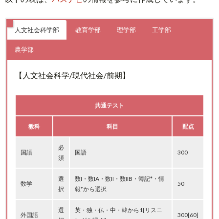
人文社会科学部
教育学部
理学部
工学部
農学部
【人文社会科学/現代社会/前期】
共通テスト
教科
科目
配点
必
国語
国語
300
須
選
数I・数IA・数II・数IIB・簿記*・情
数学
50
択
報*から選択
選
英・独・仏・中・韓から1[リスニ
外国語
300[60]