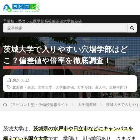
予備校・塾
コラム
医学部
高校偏差値
大学偏差値
茨城大学で入りやすい穴場学部はど
こ？偏差値や倍率を徹底調査！
2024.06.22
北海道・東北
,
国立大学
,
大学偏差値
,
大学受験
,
浪人生
,
高校生向け
大学偏差値
茨城大学で入りやす
【ヨビコレ】塾・予備校情報サイト
茨城大学は、
茨城県の水戸市や日立市などにキャンパスを
構えている国立大学
です。学部は、計5学部あり、さまざま