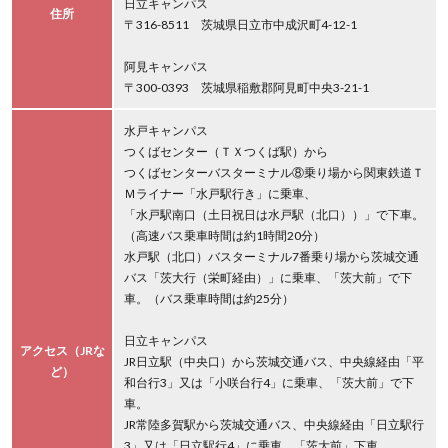
日立キャンパス
住所
〒316-8511 茨城県日立市中成沢町4-12-1
阿見キャンパス
〒300-0393 茨城県稲敷郡阿見町中央3-21-1
水戸キャンパス
つくばセンター（ＴＸつくば駅）から
つくばセンターバスターミナル⑧乗り場から関東鉄道Ｔ
Ｍライナー「水戸駅行き」に乗車、
「水戸駅南口（土日祝日は水戸駅（北口））」で下車。
（高速バス乗車時間は約1時間20分）
水戸駅（北口）バスターミナル7番乗り場から茨城交通
バス「茨大行（栄町経由）」に乗車、「茨大前」で下
車。（バス乗車時間は約25分）
日立キャンパス
アクセス（JRな
JR日立駅（中央口）から茨城交通バス、中央線経由「平
ど）
和台行3」又は「小咲台行4」に乗車、「茨大前」で下
車。
JR常陸多賀駅から茨城交通バス、中央線経由「日立駅行
3」又は「日立駅行4」に乗車、「茨大前」下車。