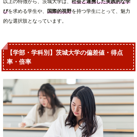
以上の特徴から、茨城大学は、
社会と連携した実践的な学
び
を求める学生や、
国際的視野
を持つ学生にとって、魅力
的な選択肢となっています。
【学部・学科別】茨城大学の偏差値・得点
率・倍率