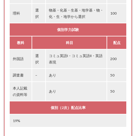
選
物基・化基・生基・地学基・物・
理科
100
択
化・生・地学から選択
個別学力試験
教科
科目
配点
選
コミュ英語I・コミュ英語II・英語
外国語
200
択
表現
調査書
–
あり
50
本人記載
あり
50
の資料等
個別（2次）配点比率
19%