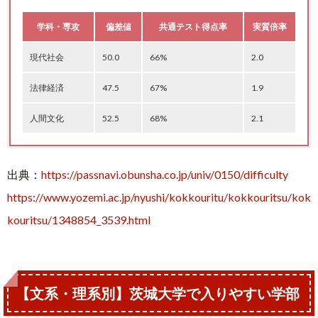
学科・専攻
偏差値
共通テスト得点率
実質倍率
現代社会
50.0
66%
2.0
法律経済
47.5
67%
1.9
人間文化
52.5
68%
2.1
学科・専攻
学科・専攻
学科・専攻
学科・専攻
偏差値
偏差値
偏差値
偏差値
共通テスト得点率
共通テスト得点率
共通テスト得点率
共通テスト得点率
実質倍率
実質倍率
実質倍率
実質倍率
出典：
https://passnavi.obunsha.co.jp/univ/0150/difficulty
学校-教育実践
理学-数学・情報数理
機械システム工
食生命科学
–
45.0
50.0
50.0
65%
61%
62%
55%
3.4
2.3
1.9
2.0
https://www.yozemi.ac.jp/nyushi/kokkouritu/kokkouritsu/kok
kouritsu/1348854_3539.html
学校-国語
理学-物理
電気電子システム工
地域総合農-農業科学
–
45.0
45.0
47.5
59%
59%
65%
58%
2.6
1.9
1.9
2.7
学校-社会
理学-化学
物質科学工
地域総合農-地域共生
–
42.5
50.0
50.0
60%
55%
63%
55%
1.2
2.1
1.1
1.9
学校-英語
理学-生物科学
情報工
–
47.5
50.0
62%
63%
62%
1.7
2.1
1.9
【文系・理系別】茨城大学で入りやすい学部
学校-数学
理学-地球環境科学
都市システム工
52.5
42.5
50.0
64%
59%
62%
2.8
2.4
1.2