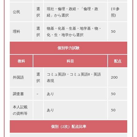
選
現社・倫理・政経・「倫理・政
(※参
公民
択
経」から選択
照)
選
物基・化基・生基・地学基・物・
理科
50
択
化・生・地学から選択
個別学力試験
教科
科目
配点
選
コミュ英語I・コミュ英語II・英語
外国語
200
択
表現
調査書
–
あり
50
本人記載
あり
50
の資料等
個別（2次）配点比率