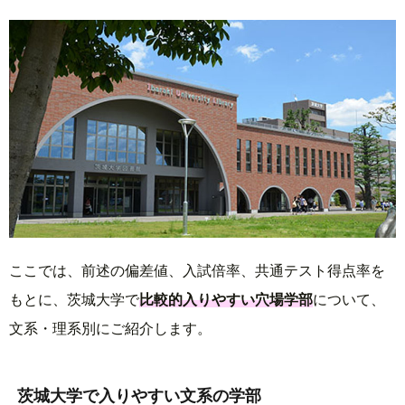
学校-理科
理学-学際理学
50.0
47.5
59%
59%
2.0
1.7
学校-音楽
–
54%
1.8
学校-美術
–
56%
1.7
学校-保健体育
–
58%
3.4
学校-技術
–
59%
1.7
学校-家庭
–
56%
1.8
学校-特別支援
–
64%
4.2
ここでは、前述の偏差値、入試倍率、共通テスト得点率を
もとに、茨城大学で
比較的入りやすい穴場学部
について、
養護教諭養成
–
62%
1.9
文系・理系別にご紹介します。
茨城大学で入りやすい文系の学部