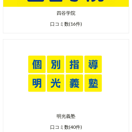
四谷学院
口コミ数(16件)
明光義塾
口コミ数(40件)