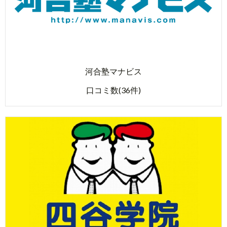
河合塾マナビス
口コミ数(36件)