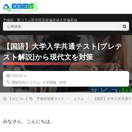
予備校・塾
コラム
医学部
高校偏差値
大学偏差値
【国語】大学入学共通テスト[プレテ
スト解説]から現代文を対策
2022.01.11
受験生向けコラム
,
大学受験
,
対策
コラム
【国語】大学入学共通テ
【ヨビコレ】塾・予備校情報サイト
みなさん、こんにちは。