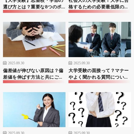
【大学受験】志望校・学部の
社会人の大学受験！大学に合
選び方とは？重要な8つのポ
格するための必要最低限の対
イントを紹介
策と勉強法
2025.09.30
2025.09.30
偏差値が伸びない原因は？偏
大学受験の面接って？マナー
差値を伸ばす方法と共にご紹
やよく聞かれる質問について
介
ご紹介！
2025.09.30
2025.09.30