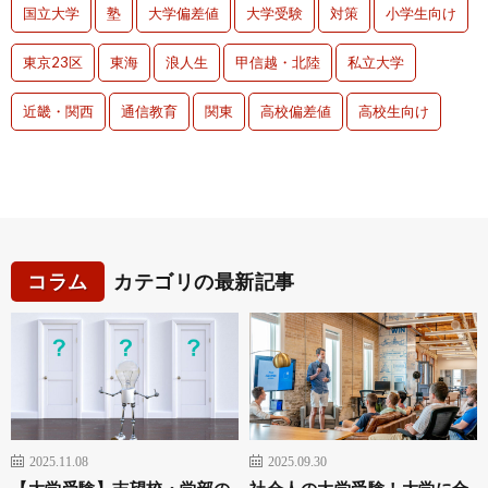
国立大学
塾
大学偏差値
大学受験
対策
小学生向け
東京23区
東海
浪人生
甲信越・北陸
私立大学
近畿・関西
通信教育
関東
高校偏差値
高校生向け
コラム
カテゴリの最新記事
2025.11.08
2025.09.30