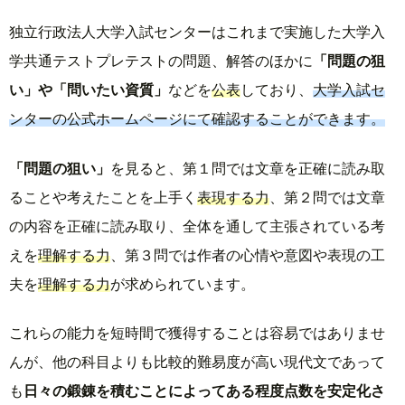
独立行政法人大学入試センターはこれまで実施した大学入
学共通テストプレテストの問題、解答のほかに
「問題の狙
い」や「問いたい資質」
などを
公表
しており、
大学入試セ
ンターの公式ホームページにて確認することができます。
「問題の狙い」
を見ると、第１問では文章を正確に読み取
ることや考えたことを上手く
表現する力
、第２問では文章
の内容を正確に読み取り、全体を通して主張されている考
えを
理解する力
、第３問では作者の心情や意図や表現の工
夫を
理解する力
が求められています。
これらの能力を短時間で獲得することは容易ではありませ
んが、他の科目よりも比較的難易度が高い現代文であって
も
日々の鍛錬を積むことによってある程度点数を安定化さ