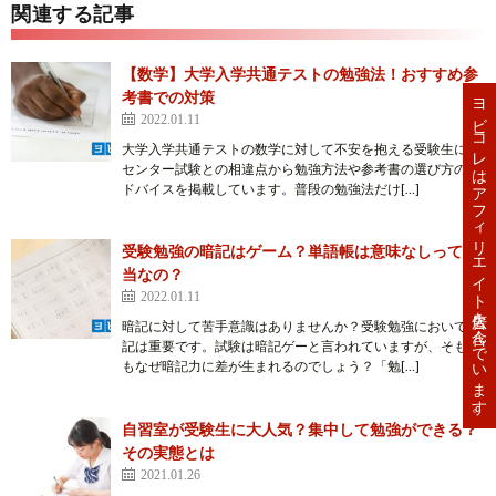
関連する記事
【数学】大学入学共通テストの勉強法！おすすめ参
考書での対策
ヨビコレはアフィリエイト広告を含んでいます。
2022.01.11
大学入学共通テストの数学に対して不安を抱える受験生に、
センター試験との相違点から勉強方法や参考書の選び方のア
ドバイスを掲載しています。普段の勉強法だけ[…]
受験勉強の暗記はゲーム？単語帳は意味なしって本
当なの？
2022.01.11
暗記に対して苦手意識はありませんか？受験勉強において暗
記は重要です。試験は暗記ゲーと言われていますが、そもそ
もなぜ暗記力に差が生まれるのでしょう？「勉[…]
自習室が受験生に大人気？集中して勉強ができる？
その実態とは
2021.01.26