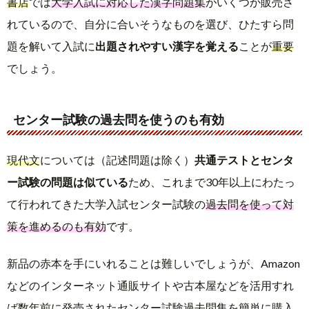
書店
では
大学入試に対応した漢字問題集
がいくつか販売さ
れているので、自分に合いそうなものを選び、ひたすら問
題を解いて入試に
出題されやすい漢字を覚える
ことが
重要
でしょう。
センター試験の過去問を使うのも有効
現代文
については（記述問題は除く）
共通テストとセンタ
ー試験の問題は似ている
ため、これまで30年以上にわたっ
て行われてきた大学入試センター試験の
過去問を使って対
策を進めるのも有効
です。
新品の赤本を手にいれることは難しいでしょうが、Amazon
などのインターネット通販サイトや古本屋などを活用すれ
ば数年前に発売されたセンター試験過去問集を簡単に購入