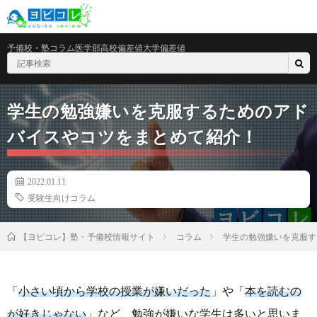
予備校・塾
コラム
医学部
高校偏差値
大学偏差値
学生の勉強嫌いを克服するためのアド
バイスやコツをまとめて紹介！
2022.01.11
受験生向けコラム
コラム
学生の勉強嫌いを克服す
【ヨビコレ】塾・予備校情報サイト
「
小さい頃から学校の授業が嫌いだった
」や「
本を読むの
が好きじゃない
」など、勉強が嫌いな学生は多いと思いま