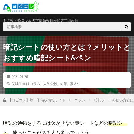
予備校・塾
コラム
医学部
高校偏差値
大学偏差値
暗記シートの使い方とは？メリットと
おすすめ暗記シート&ペン
2021.01.26
受験生向けコラム
,
大学受験
,
対策
,
浪人生
コラム
暗記シートの使い方とは
【ヨビコレ】塾・予備校情報サイト
暗記の勉強をするには欠かせない赤シートなどの
暗記シー
ト
。使ったことがある人も多いでしょう。