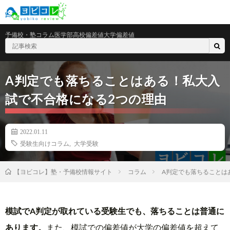
予備校・塾
コラム
医学部
高校偏差値
大学偏差値
A判定でも落ちることはある！私大入
試で不合格になる2つの理由
2022.01.11
受験生向けコラム
,
大学受験
コラム
A判定でも落ちることは
【ヨビコレ】塾・予備校情報サイト
模試でA判定が取れている受験生でも、落ちることは普通に
あります。
また、模試での偏差値が大学の偏差値を超えて