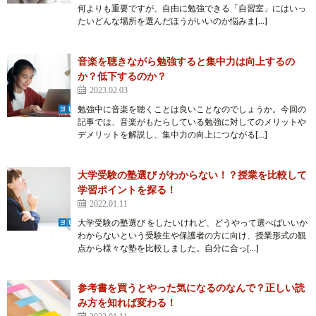
何よりも重要ですが、自由に勉強できる「自習室」にはいっ
たいどんな場所を選んだほうがいいのか悩みま[…]
音楽を聴きながら勉強すると集中力は向上するの
か？低下するのか？
2023.02.03
勉強中に音楽を聴くことは良いことなのでしょうか。今回の
記事では、音楽がもたらしている勉強に対してのメリットや
デメリットを解説し、集中力の向上につながる[…]
大学受験の塾選び がわからない！？授業を比較して
学習ポイントを探る！
2022.01.11
大学受験の塾選び をしたいけれど、どうやって選べばいいか
わからないという受験生や保護者の方に向け、授業形式の観
点から様々な塾を比較しました。自分に合っ[…]
参考書を買うとやった気になるのなんで？正しい読
み方を知れば変わる！