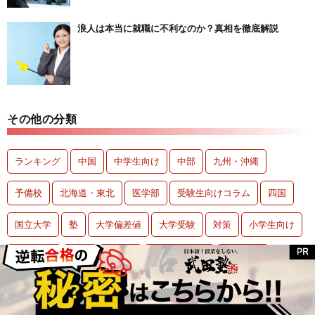
浪人は本当に就職に不利なのか？真相を徹底解説
その他の分類
ランキング
中国
中学生向け
中部
九州・沖縄
予備校
北海道・東北
医学部
受験生向けコラム
四国
国立大学
塾
大学偏差値
大学受験
対策
小学生向け
東京23区
東海
浪人生
甲信越・北陸
私立大学
近畿・関西
通信教育
関東
高校偏差値
高校生向け