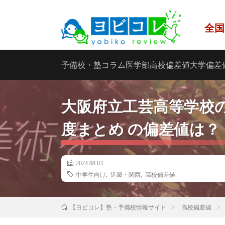
全国
予備校・塾
コラム
医学部
高校偏差値
大学偏差
大阪府立工芸高等学校
度まとめ の偏差値は？
2024.08.03
中学生向け
,
近畿・関西
,
高校偏差値
高校偏差値
【ヨビコレ】塾・予備校情報サイト