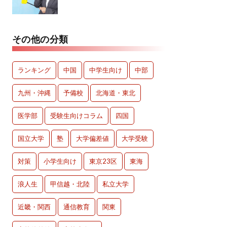
その他の分類
ランキング
中国
中学生向け
中部
九州・沖縄
予備校
北海道・東北
医学部
受験生向けコラム
四国
国立大学
塾
大学偏差値
大学受験
対策
小学生向け
東京23区
東海
浪人生
甲信越・北陸
私立大学
近畿・関西
通信教育
関東