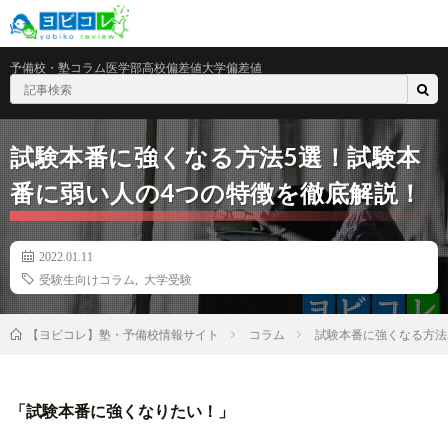
予備校・塾
コラム
医学部
高校偏差値
大学偏差値
試験本番に強くなる方法5選！試験本
番に弱い人の4つの特徴を徹底解説！
2022.01.11
受験生向けコラム
,
大学受験
コラム
試験本番に強くなる方法
【ヨビコレ】塾・予備校情報サイト
「試験本番に強くなりたい！」