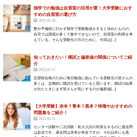
独学での勉強は自習室の活用が要！大学受験におす
すめの自習室の選び方
2021.01.26
塾や予備校に行かず独学で受験勉強をすると決めたものの、
自宅では誘惑が多くて集中できないので、自習室の利用を考
えている。そんな受験生の方のために、今回は[…]
知っておきたい！模試と偏差値の関係についてご紹
介
2022.01.11
志望校合格のために毎日勉強に励んでいる受験生の皆さんの
多くは、定期的に模試を受けていると思います。模試の結果
が出たときにまず皆さんが気にするのが偏差値[…]
【大学受験】赤本？青本？黒本？特徴やおすすめの
問題集をご紹介！
2022.01.11
センター試験や二次試験・私大入試の対策をするのに過去問
は必須です。過去問は赤本が有名ですが、それ以外にも黒