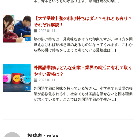
本、青本というものがあります。今回は現役の早[…]
【大学受験】塾の掛け持ちはダメ？それとも有り？
それぞれ解説！
2022.01.11
塾の掛け持ちは一見意味なさそうな印象ですが、やり方を間
違えなければ結構意味のあるものになってくれます。これか
ら塾の掛け持ちをしようと考えている受験生は[…]
外国語学部はどんな企業・業界の就活に有利？取り
やすい資格は？
2022.01.11
外国語学部に興味を持っている皆さん。小学生でも英語の授
業が必修化される中、社会でも外国語を話せないと困る職業
が増えています。ここでは外国語学部の学生が[…]
投稿者：miya