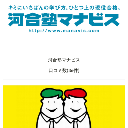
河合塾マナビス
口コミ数(36件)