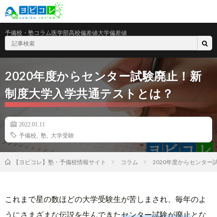
予備校・塾
コラム
医学部
高校偏差値
大学偏差値
2020年度からセンター試験廃止！新
制度大学入学共通テストとは？
2022.01.11
予備校
,
塾
,
大学受験
コラム
2020年度からセンタ
【ヨビコレ】塾・予備校情報サイト
これまで星の数ほどの大学受験生が苦しまされ、毎年のよ
うにさまざまな伝説を生んできた
センター試験が廃止
とな