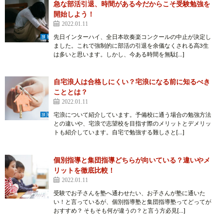
急な部活引退、時間がある今だからこそ受験勉強を
開始しよう！
2022.01.11
先日インターハイ、全日本吹奏楽コンクールの中止が決定し
ました。これで強制的に部活の引退を余儀なくされる高3生
は多いと思います。しかし、今ある時間を無駄[…]
自宅浪人は合格しにくい？宅浪になる前に知るべき
こととは？
2022.01.11
宅浪について紹介しています。予備校に通う場合の勉強方法
との違いや、宅浪で志望校を目指す際のメリットとデメリッ
トも紹介しています。自宅で勉強する難しさと[…]
個別指導と集団指導どちらが向いている？違いやメ
リットを徹底比較！
2022.01.11
受験でお子さんを塾へ通わせたい、お子さんが塾に通いた
い！と言っているが、個別指導塾と集団指導塾ってどってが
おすすめ？ そもそも何が違うの？と言う方必見[…]